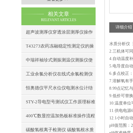
相关文章
RELEVANT ARTICLES
详细介绍
超声波测厚仪穿透涂层测厚仪操作
水质分析仪 型
前准备操作步骤
T43273农药冻融稳定性测定仪的操
2.三机体可
4.自动温度
作使用
中瑞祥袖珍式测振测温仪测振仪使
5.电导度自
用注意事项工作原理
6.多点校正
工业余氯分析仪在线式余氯检测仪
7.溶解氧有
日常维护注意事项安装与接线步骤
恒奥德仪平尺水位仪电测水位计结
8.99点记忆
9.低价可替
构原理操作使用
STY-2导电型号测试仪工作原理标准
10.温度单位
11.供电电源
操作流程
400℃数显控温加热板标准操作流程
12.1小时自
pH值范围：2.
碳酸氢根离子检测仪 碳酸氢根水质
pH值准确度：