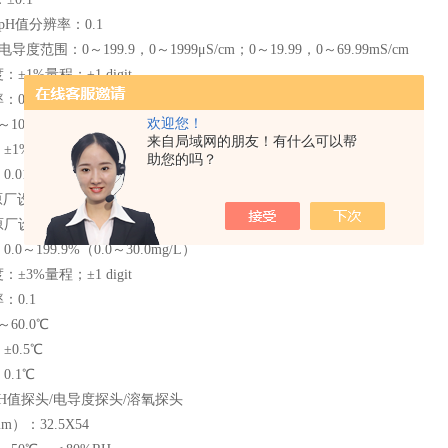
pH值分辨率：0.1
电导度范围：0～199.9，0～1999μS/cm；0～19.99，0～69.99mS/cm
±1%量程；±1 digit
.01ppt，0.1ppt
欢迎您！
0.00ppt；0～42.0ppt（海水）
来自局域网的朋友！有什么可以帮
%量程；±1 digit
助您的吗？
1ppt，0.1ppt
厂设定为1.0
厂设定为2.1%/℃
0～199.9%（0.0～30.0mg/L）
±3%量程；±1 digit
：0.1
60.0℃
0.5℃
0.1℃
H值探头/电导度探头/溶氧探头
）：32.5X54