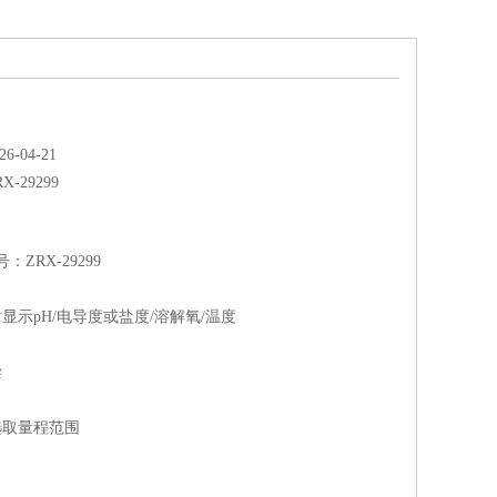
-04-21
RX-29299
ZRX-29299
时显示pH/电导度或盐度/溶解氧/温度
偿
选取量程范围