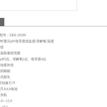
号：ZRX-29299
同时显示pH/电导度或盐度/溶解氧/温度
补偿
动选取量程范围
：pH3点、溶解氧2点、电导度4点
手动度补偿
与回顾能
换式探头
可转换℃/℉
6只AAA电池
动关机
0～12.0
±0.1