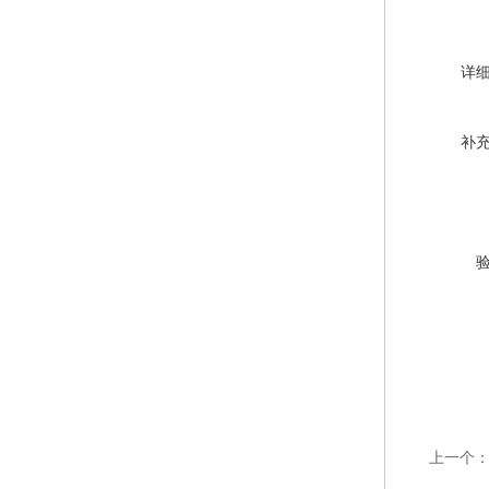
详
补
上一个