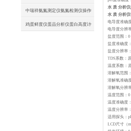
水 质 分析仪
测定仪操作使用
中瑞祥氨氮测定仪氨氮检测仪操作
水 质 分析仪
电导度准确度：
前准备使用注意事项
鸡蛋鲜度仪蛋品分析仪蛋白高度计
电导度分辨率：0
盐度范围：0～1
通用操作流程
盐度准确度：±1
盐度分辨率：0.0
TDS系数：原
温度系数：原
溶解氧范围：0.
溶解氧准确度：
溶解氧分辨率
温度范围：0～
温度准确度：±
温度分辨率：
适用探头：p
LCD尺寸（mm