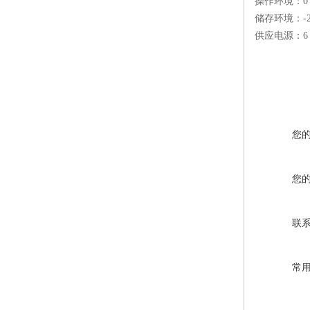
操作环境：0～
储存环境：-2
供应电源：6 
您
您
联
常