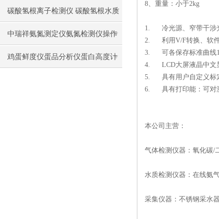
8、重量：小于2kg
碳酸氢根离子检测仪 碳酸氢根水质
1. 冷光源、窄带干涉
测定仪操作使用
中瑞祥氨氮测定仪氨氮检测仪操作
2. 利用V/F转换、软
3. 可各保存标准曲线1
前准备使用注意事项
鸡蛋鲜度仪蛋品分析仪蛋白高度计
4. LCD大屏液晶中
5. 具有用户自定义标
通用操作流程
6. 具有打印能：可对
本公司主营：
气体检测仪器：氧化碳/
水质检测仪器：在线氨气
采集仪器：不锈钢采水