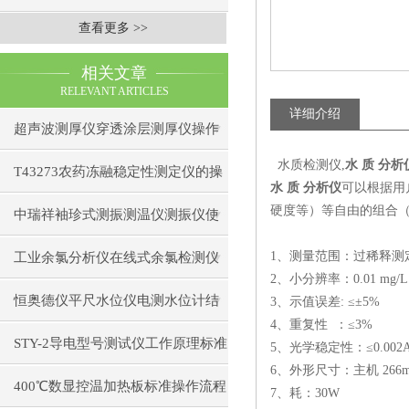
查看更多 >>
相关文章
RELEVANT ARTICLES
详细介绍
超声波测厚仪穿透涂层测厚仪操作
水质检测仪,
水 质 分析
前准备操作步骤
T43273农药冻融稳定性测定仪的操
水 质 分析仪
可以根据用
硬度等）等自由的组合（
作使用
中瑞祥袖珍式测振测温仪测振仪使
用注意事项工作原理
1、测量范围：过稀释测
工业余氯分析仪在线式余氯检测仪
2、小分辨率：0.01 mg/L
日常维护注意事项安装与接线步骤
恒奥德仪平尺水位仪电测水位计结
3、示值误差: ≤±5%
4、重复性 ：≤3%
构原理操作使用
STY-2导电型号测试仪工作原理标准
5、光学稳定性：≤0.002A/
6、外形尺寸：主机 266mm
操作流程
400℃数显控温加热板标准操作流程
7、耗：30W