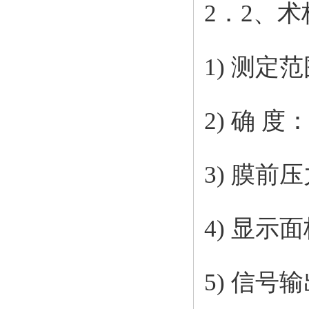
2．2、术
1) 测定范围
2) 确 度：
3) 膜前压
4) 显示
5) 信号