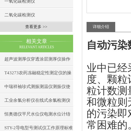
一氧化碳检测仪
二氧化碳检测仪
查看更多 >>
详细介绍
相关文章
自动污染
RELEVANT ARTICLES
超声波测厚仪穿透涂层测厚仪操作
业中已经
前准备操作步骤
T43273农药冻融稳定性测定仪的操
度、颗粒
作使用
中瑞祥袖珍式测振测温仪测振仪使
粒计数测
和微粒则
用注意事项工作原理
工业余氯分析仪在线式余氯检测仪
的污染即
日常维护注意事项安装与接线步骤
恒奥德仪平尺水位仪电测水位计结
常困难的
构原理操作使用
STY-2导电型号测试仪工作原理标准