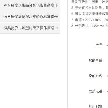
量及百分比；图形、数据及
前准备使用注意事项
鸡蛋鲜度仪蛋品分析仪蛋白高度计
5. 纤维直径自动测量
6. 可以测得各类纤维
通用操作流程
恒奥德仪滚摆演示实验仪标准操作
7. 电源：220V±10％，50
8. 外形尺寸：245mm×18
步骤原理
恒奥德仪古埃型磁天平操作原理
产品：
您的单位：
您的姓名：
联系电话：
常用邮箱：