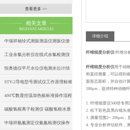
查看更多 >>
相关文章
RELEVANT ARTICLES
详细介绍
中瑞祥袖珍式测振测温仪测振仪使
纤维细度分析仪
/纤维分析
用注意事项工作原理
工业余氯分析仪在线式余氯检测仪
纤维细度分析仪
用于动
日常维护注意事项安装与接线步骤
恒奥德仪平尺水位仪电测水位计结
和直径测量，可以得到
构原理操作使用
面形态面积，并自动计算
STY-2导电型号测试仪工作原理标准
200μm，提供特种动
操作流程
400℃数显控温加热板标准操作流程
1. 纤维细度仪500倍专
碳酸氢根离子检测仪 碳酸氢根水质
2. 松下彩色及黑白镜头
3. 测量范围2~ 200μm，
测定仪操作使用
中瑞祥氨氮测定仪氨氮检测仪操作
4. 专业分析评估软件