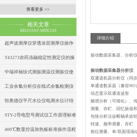
查看更多 >>
相关文章
RELEVANT ARTICLES
详细介绍
超声波测厚仪穿透涂层测厚仪操作
振动数据采集器、分析仪 型
前准备操作步骤
T43273农药冻融稳定性测定仪的操
振动数据采集器分析仪
作使用
中瑞祥袖珍式测振测温仪测振仪使
双通道机器分析仪（同
用注意事项工作原理
单通道数采器（兼容90
工业余氯分析仪在线式余氯检测仪
动态显示双通道波形
日常维护注意事项安装与接线步骤
恒奥德仪平尺水位仪电测水位计结
频谱分析（可细化）、
测量、存贮、回忆振值
构原理操作使用
STY-2导电型号测试仪工作原理标准
包络分析法诊断轴承齿
转速、频率测量、存贮
操作流程
400℃数显控温加热板标准操作流程
相位测量、单/双面现场