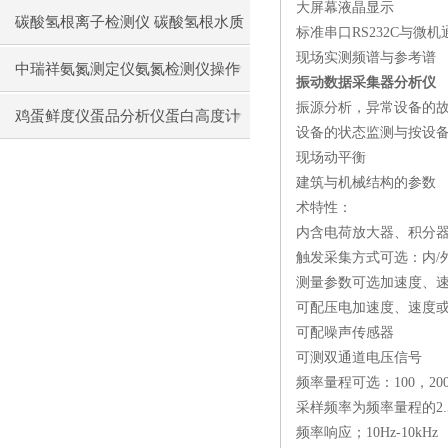
大屏幕液晶显示
碳酸氢根离子检测仪 碳酸氢根水质
标准串口RS232C与微机
现场实测频谱与参考谱
测定仪操作使用
中瑞祥氨氮测定仪氨氮检测仪操作
振动数据采集器分析仪
振源分析，异常设备的
前准备使用注意事项
鸡蛋鲜度仪蛋品分析仪蛋白高度计
设备的状态监测与按设
现场动平衡
通用操作流程
建筑与机械结构的参数
术特性：
内含电荷放大器、积分
触发采集方式可选：内/外
测量参数可选加速度、
可配压电加速度、速度
可配噪声传感器
可测双通道电压信号
频率量程可选：100，200，
采样频率为频率量程的2.
频率响应；10Hz-10kHz