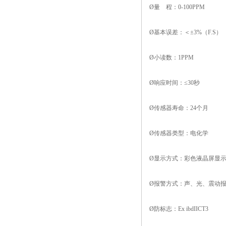
Ø量 程：0-100PPM
Ø基本误差：＜±3%（F.S）
Ø小读数：1PPM
Ø响应时间：≤30秒
Ø传感器寿命：24个月
Ø传感器类型：电化学
Ø显示方式：彩色液晶屏显
Ø报警方式：声、光、震动
Ø防标志：Ex ibdIICT3