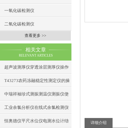
一氧化碳检测仪
二氧化碳检测仪
查看更多 >>
相关文章
RELEVANT ARTICLES
超声波测厚仪穿透涂层测厚仪操作
前准备操作步骤
T43273农药冻融稳定性测定仪的操
作使用
中瑞祥袖珍式测振测温仪测振仪使
用注意事项工作原理
工业余氯分析仪在线式余氯检测仪
日常维护注意事项安装与接线步骤
恒奥德仪平尺水位仪电测水位计结
详细介绍