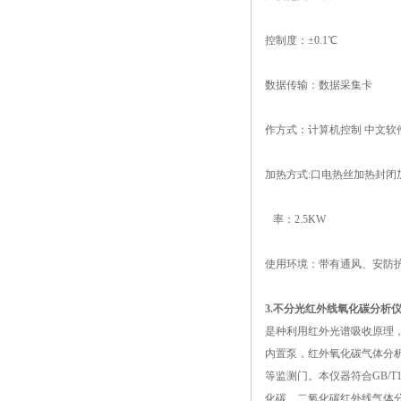
控制度：
±0.1℃
数据传输：数据采集卡
作方式：计算机控制
中文软
加热方式
:口电热丝加热封闭加热
率：
2.5KW
使用环境：带有通风、安防
3.不分光红外线氧化碳分析仪型
是种利用红外光谱吸收原理
内置泵，红外氧化碳气体分
等监测门。本仪器符合
GB/
化碳、二氧化碳红外线气体