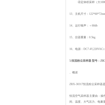
④定体积采样（大10
13、主机尺寸：122*60*72
14、运行噪声：＜60db
15、仪器重量：0.5kg
16、
电源：
DC7.4V,220VAC±
5.恒流粉尘采样器 型号：ZRX-
、概述
ZRX-30317恒流粉尘
恒流空气采样器主要由：操
间、温度、大气压力、电量