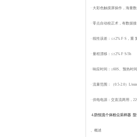
· 大彩色触摸屏操作，海量数
· 零点自动校正术，有数据
· 线性误差：≤±2% F·S，重 复
· 量程漂移：≤±2% F·S/3h
· 响应时间：≤60S、预热时间：
· 流量范围：（0.5-2.0）L/mi
· 供电电源：交直流两用，22
4.防恒流个体粉尘采样器 型号：
、概述