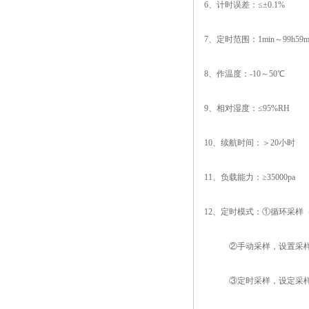
6、计时误差：≤±0.1%
7、定时范围：1min～99h59m
8、作温度：-10～50℃
9、相对湿度：≤95%RH
10、续航时间：＞20小时
11、负载能力：≥35000pa
12、定时模式：①循环采样
②手动采样，设置采
③定时采样，设定采