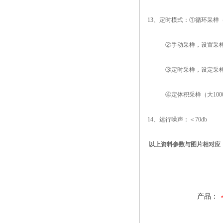
13、定时模式：①循环采样
②手动采样，设置采
③定时采样，设定采
④定体积采样（大10
14、运行噪声：＜70db
以上资料参数与图片相对应
产品：