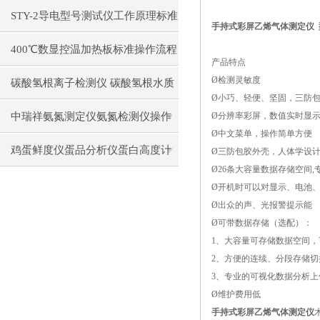
构原理操作使用
STY-2导电型号测试仪工作原理标准
手持式
彩屏
乙烯气体测定仪
操作流程
400℃数显控温加热板标准操作流程
产品特点
Ø检测灵敏度
碳酸氢根离子检测仪 碳酸氢根水质
Ø小巧、轻便、坚固，三防
测定仪操作使用
中瑞祥氨氮测定仪氨氮检测仪操作
Ø分辨率彩屏，数值实时显
Ø中文菜单，操作简单方便
前准备使用注意事项
鸡蛋鲜度仪蛋品分析仪蛋白高度计
Ø三防包胶外壳，人体学设
Ø26条大容量数据存储空间
通用操作流程
Ø开机时可以对显示、电池
Ø出众的声、光报警提示能
Ø可带数据存储（选配）：
1、大容量可存储数据空间
2、方便的连续、分段存
3、专业的可视化数据分析上
Ø维护费用低
手持式
彩屏
乙烯气体测定仪