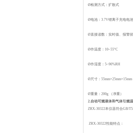
Ø检测方式：扩散式
Ø电池：3.7V锂离子充电电
Ø直接读数：实时值、报警
Ø作温度：10~55°C
Ø作湿度：5~90%RH
Ø尺寸：55mm×25mm×15mm
Ø重量：200g （净重）
2.自动可燃液体和气体引燃温度
ZRX-30322本仪器符合GB/
ZRX-30322性能特点：