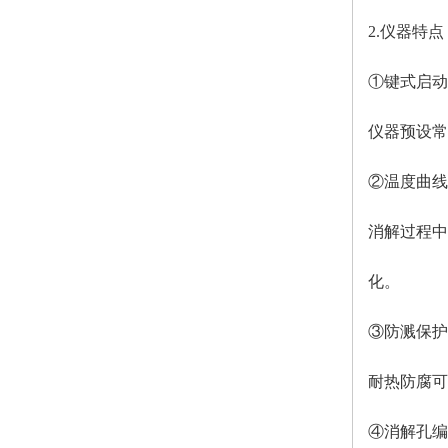
2.仪器特点
①键式启动
仪器预设常
②温度曲线
消解过程中
化。
③防溅保护
耐热防腐可
④消解孔编