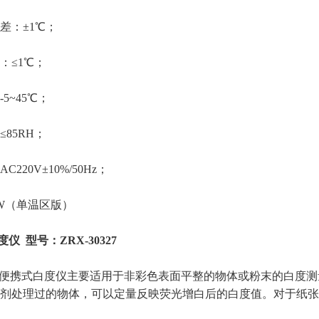
差：
±1℃；
：
≤1℃；
-5~45℃；
≤85RH；
AC220V±10%/50Hz；
0W（单温区版）
度仪 型号：ZRX-30327
0327便携式白度仪主要适用于非彩色表面平整的物体或粉末的白
剂处理过的物体，可以定量反映荧光增白后的白度值。对于纸张