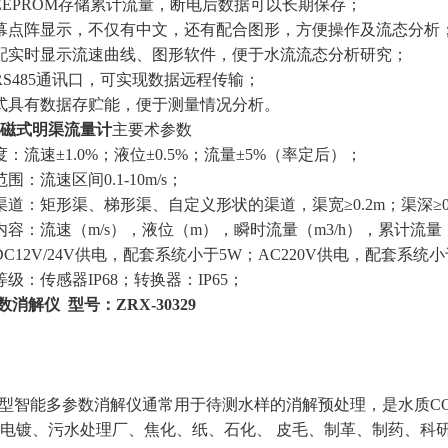
EEPROM存储累计流量，断电后数据可以长期保存；
幕点阵显示，不仅有中文，还有配合图形，方便操作及流态分析
配实时显示流速曲线、图形软件，便于水流流态分析研究；
RS485通讯口，可实现数据远程传输；
式具有数据存贮能，便于测量情况分析。
磁式明渠流量计
主要术参数
度：流速±1.0%；液位±0.5%；流量±5%（率定后）；
围：流速区间0.1-10m/s；
渠道：矩形渠、梯形渠、自定义形状的渠道，渠宽≥0.2m；渠深≥0
内容：流速（m/s），液位（m），瞬时流量（m3/h），累计流量
DC12V/24V供电，配套系统小于5W；AC220V供电，配套系统小
等级：传感器IP68；转换器：IP65；
数消解仪 型号：ZRX-30329
0329型智能多参数消解仪通常用于待测水样的消解预处理，是水质
电镀、污水处理厂、焦化、纸、石化、 皮毛、制革、制药、科