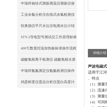
作使用
中瑞祥袖珍式测振测温仪测振仪使
用注意事项工作原理
工业余氯分析仪在线式余氯检测仪
日常维护注意事项安装与接线步骤
恒奥德仪平尺水位仪电测水位计结
构原理操作使用
STY-2导电型号测试仪工作原理标准
操作流程
400℃数显控温加热板标准操作流程
详细介绍
碳酸氢根离子检测仪 碳酸氢根水质
声波电磁式
测定仪操作使用
中瑞祥氨氮测定仪氨氮检测仪操作
适用于江河
、特点
前准备使用注意事项
鸡蛋鲜度仪蛋品分析仪蛋白高度计
（
1）测量
（
2）流速
通用操作流程
（
3）测量
（
4）可同