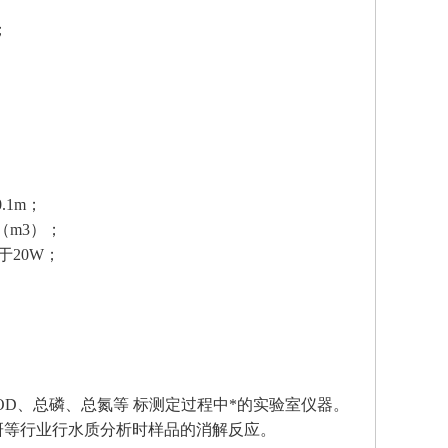
；
.1m；
（m3）；
于20W；
COD、总磷、总氮等 标测定过程中*的实验室仪器。
研等行业行水质分析时样品的消解反应。