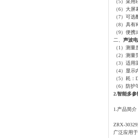
（
5）采用
（
6）大屏
（
7）可选
（
8）具有
（
9）便携
二、
声波电
（
1）测量
（
2）测量范
（
3）适用
（
4）显示
（
5）耗：
（
6）防护
2.智能多参
1.产品简介
ZRX-3
广泛应用于