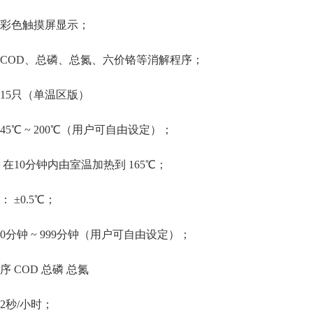
彩色触摸屏显示；
COD、总磷、总氮、六价铬等消解程序；
15只（单温区版）
45℃ ~ 200℃（用户可自由设定）；
在
10分钟内由室温加热到 165℃；
：
±0.5℃；
0分钟 ~ 999分钟（用户可自由设定）；
序
COD 总磷 总氮
.2秒/小时；