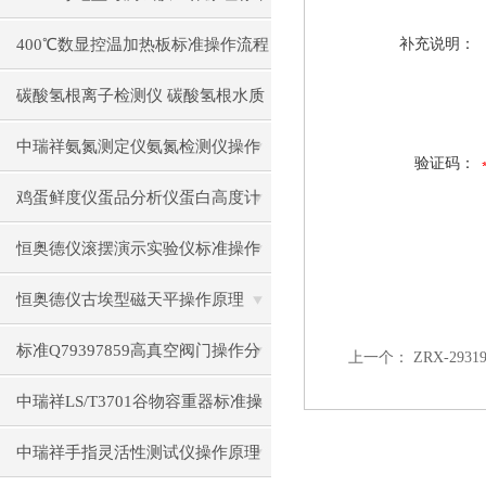
操作流程
400℃数显控温加热板标准操作流程
补充说明：
碳酸氢根离子检测仪 碳酸氢根水质
测定仪操作使用
中瑞祥氨氮测定仪氨氮检测仪操作
验证码：
前准备使用注意事项
鸡蛋鲜度仪蛋品分析仪蛋白高度计
通用操作流程
恒奥德仪滚摆演示实验仪标准操作
步骤原理
恒奥德仪古埃型磁天平操作原理
标准Q79397859高真空阀门操作分
上一个：
ZRX-29
类型操作要点
中瑞祥LS/T3701谷物容重器标准操
作流程
中瑞祥手指灵活性测试仪操作原理