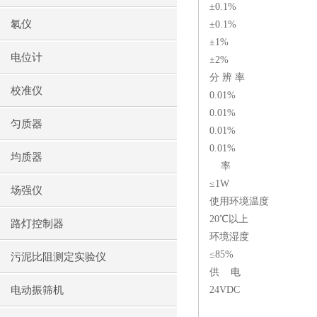
±0.1%
氡仪
±0.1%
±1%
电位计
±2%
分 辨 率
校准仪
0.01%
0.01%
匀质器
0.01%
0.01%
均质器
率
≤1W
场强仪
使用环境温度
20℃以上
路灯控制器
环境湿度
≤85%
污泥比阻测定实验仪
供 电
电动振筛机
24VDC