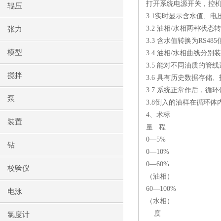
打开系统电源开关，控机
辊压
3.1实时显示含水值、
3.2 油相/水相两种状态
张力
3.3 含水值转换为RS48
模型
3.4 油相/水相曲线分别
3.5 能对不同油质的管
搅拌
3.6 具有历史数据存储
3.7 系统正常作后，循
泵
3.8倒入的油样在循环
4、术标
装置
量 程
0—5%
钻
0—10%
0—60%
校验仪
（油相）
60—100%
电泳
（水相）
度
氯度计