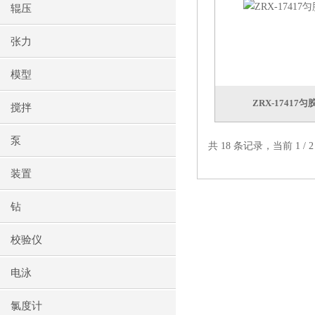
辊压
张力
模型
ZRX-1741
搅拌
泵
共 18 条记录，当前 1 /
装置
钻
校验仪
电泳
氯度计