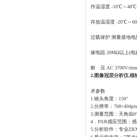
作温湿度
-10℃～40
存放温湿度
-20℃～6
过载保护
测量接地电
缘电阻
20MΩ以上(电
耐
压
AC 3700V/
2.图像冠层分析仪,植物
术参数
1.镜头角度：150°
2.分辨率：768×494pi
3.测量范围：天角由0
4．PAR感应范围：感应光
5.分析软件：专业ZRX-