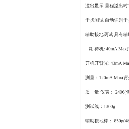
溢出显示
量程溢出时
干扰测试
自动识别干
辅助接地测试
具有辅
耗
待机
: 40mA Ma
开机开背光
: 43mA Ma
测量：
120mA Max(
质
量
仪表：
2406
测试线：
1300g
辅助接地棒：
850g(4