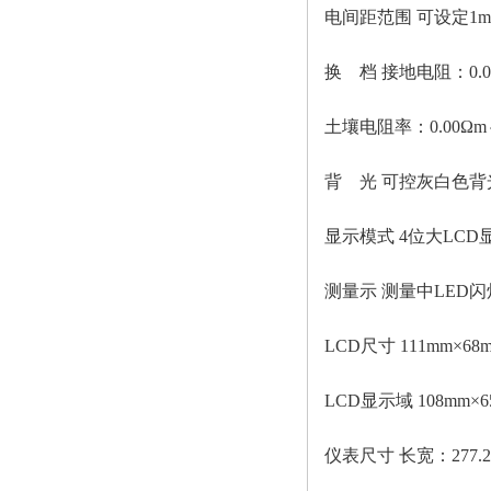
通用操作流程
电间距范围
可设定
1
换
档
接地电阻：
0
土壤电阻率：
0.00Ω
背
光
可控灰白色背
显示模式
4位大LC
测量示
测量中
LED闪
LCD尺寸 111mm×68
LCD显示域 108mm×6
仪表尺寸
长宽：
277.