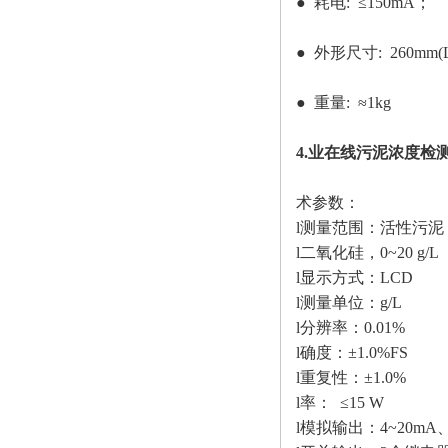
● 耗电: ≤150mA；
● 外形尺寸: 260mm(L)
● 重量: ≈1kg
4.业在线污泥浓度检测
术参数：
l测量范围：活性污泥，0
l二氧化硅，0~20 g/L
l显示方式：LCD
l测量单位：g/L
l分辨率：0.01%
l确度：±1.0%FS
l重复性：±1.0%
l率： ≤15 W
l模拟输出：4~20mA