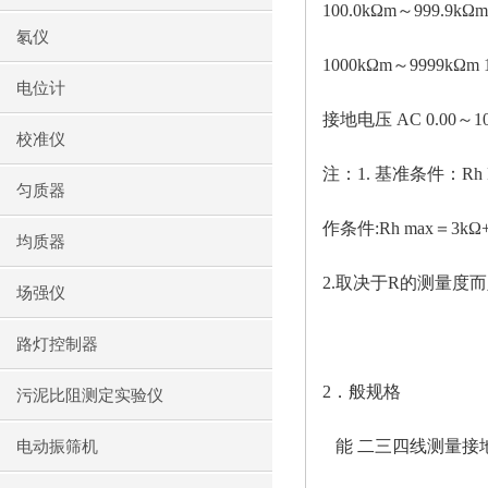
100.0kΩm～999.9kΩm
氡仪
1000kΩm～9999kΩm 
电位计
接地电压
AC 0.00～10
校准仪
注：
1. 基准条件：Rh
匀质器
作条件
:Rh max＝3k
均质器
2.取决于R的测量度而定,π
场强仪
路灯控制器
2．般规格
污泥比阻测定实验仪
能
二三四线测量接
电动振筛机