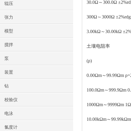
30.0Ω～300.0Ω ±2%rdg
辊压
300Ω～3000Ω ±2%rdg
张力
模型
3.00kΩ～30.00kΩ ±2%
搅拌
土壤电阻率
泵
(ρ)
装置
0.00Ωm～99.99Ωm ρ=2
钻
100.0Ωm～999.9Ωm 0
校验仪
1000Ωm～9999Ωm 1
电泳
10.00kΩm～99.99kΩm
氯度计