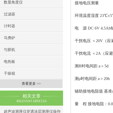
数显角度仪
接地电压测量
过滤器
环境温度湿度
23℃±
计时器
电
源
DC 6V 4.
马弗炉
干扰电压
＜
20V（应
匀胶机
干扰电流
＜
2A（应
电热板
测
R时电间距 a＞5d
干燥箱
测
ρ时电间距 a＞20h
查看更多 >>
辅助接地电阻值
基准
相关文章
RELEVANT ARTICLES
量
程
接地电阻：
0.
超声波测厚仪穿透涂层测厚仪操作