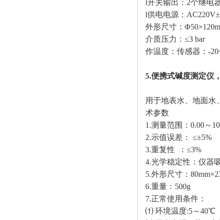
l开关输出：2个继电器、容
l供电电源：AC220V±
外形尺寸：
Φ50×120
介质压力：
≤3 bar
作温度：传感器：
-2
5.便携式碱度测定仪，
用于地表水、地面水
术参数
1.测量范围：0.00～1
2.示值误差： ≤±5%
3.重复性 ：≤3%
4.光学稳定性：仪器吸光
5.外形尺寸：80mm×23
6.重量：500g
7.正常使用条件：
⑴ 环境温度:5～40℃ 