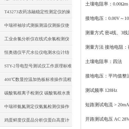
土壤电阻率：
0.00Ω
前准备操作步骤
T43273农药冻融稳定性测定仪的操
接地电压：
0.00V～10
作使用
中瑞祥袖珍式测振测温仪测振仪使
测量方式
密
4线、3
用注意事项工作原理
工业余氯分析仪在线式余氯检测仪
测量方法
接地电阻：
日常维护注意事项安装与接线步骤
恒奥德仪平尺水位仪电测水位计结
土壤电阻率：四法
构原理操作使用
STY-2导电型号测试仪工作原理标准
接地电压：平均值整
操作流程
400℃数显控温加热板标准操作流程
测试频率
128Hz
碳酸氢根离子检测仪 碳酸氢根水质
短路测试电流
> 20m
测定仪操作使用
中瑞祥氨氮测定仪氨氮检测仪操作
开路测试电压
AC 28V
前准备使用注意事项
鸡蛋鲜度仪蛋品分析仪蛋白高度计