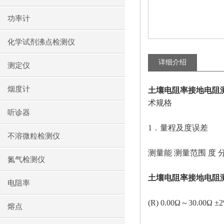
功率计
化学试剂沸点检测仪
详细介绍
测定仪
烟度计
土壤电阻率接地电阻
术规格
听诊器
1．量程及度误差
不溶微粒检测仪
测量能
测量范围
度
氮气检测仪
土壤电阻率接地电阻
电阻率
(R) 0.00Ω～30.00Ω ±2
熔点