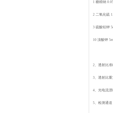
1
糖精钠
0.05
2
二氧化硫
1
3
硫酸铝钾
5
10
溴酸钾
5m
2
、透射比准
3
、透射比重
4
、光电流漂
5
、检测通道