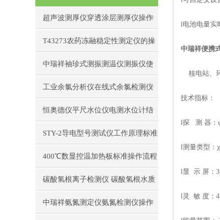
超声波测厚仪穿透涂层测厚仪操作
l
电池电量实
前准备操作步骤
T43273农药冻融稳定性测定仪的操
中瑞祥便携式
作使用
中瑞祥袖珍式测振测温仪测振仪使
核电站、
用注意事项工作原理
工业余氯分析仪在线式余氯检测仪
技术指标：
日常维护注意事项安装与接线步骤
恒奥德仪平尺水位仪电测水位计结
l
探
测 器：
构原理操作使用
STY-2导电型号测试仪工作原理标准
l
测量类型：
χ
操作流程
400℃数显控温加热板标准操作流程
l
显
示 屏：
3
碳酸氢根离子检测仪 碳酸氢根水质
l
灵
敏 度：
4
测定仪操作使用
中瑞祥氨氮测定仪氨氮检测仪操作