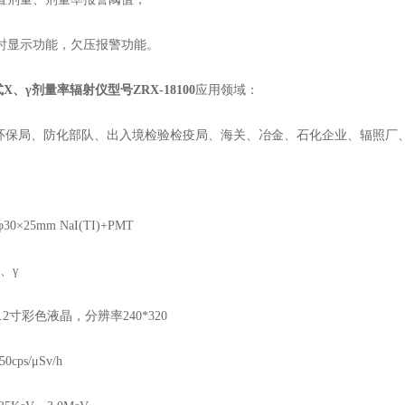
时显示功能，欠压报警功能。
X、γ剂量率辐射仪
型号ZRX-18100
应用领域：
环保局、防化部队、出入境检验检疫局、海关、冶金、石化企业、辐照厂
φ30×25mm NaI(TI)+PMT
、
γ
.2
寸彩色液晶，分辨率
240*320
50cps/μSv/h