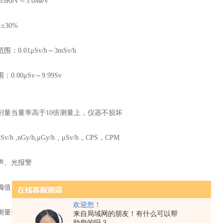
35KeV
～
3.0MeV
≤±30%
范围：
0.01μSv/h
～
3mSv/h
围：
0.00μSv
～
9.99Sv
剂量当量率高于
10
倍测量上，仪器不损坏
nSv/h ,nGy/h,μGy/h
，
μSv/h
，
CPS
，
CPM
声、光报警
阈值、过载、故障、电池欠压
欢迎您！
测量范围内连续可调
来自局域网的朋友！有什么可以帮
助您的吗？