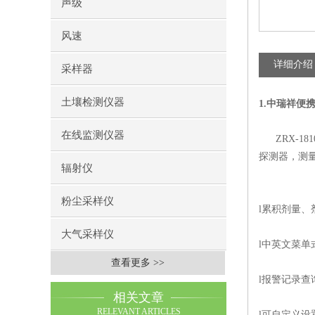
声级
风速
详细介绍
采样器
土壤检测仪器
1.
中瑞祥便
在线监测仪器
ZRX-181
探测器，测
辐射仪
粉尘采样仪
l
累积剂量、
大气采样仪
l
中英文菜单
查看更多 >>
l
报警记录查
相关文章
RELEVANT ARTICLES
l
可自定义设