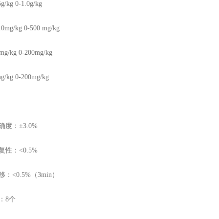
g/kg 0-1.0g/kg
.0mg/kg 0-500 mg/kg
mg/kg 0-200mg/kg
g/kg 0-200mg/kg
确度：
±3.0%
复性：
<0.5%
移：
<0.5%
（
3min
）
：
8
个