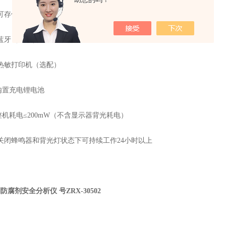
可存储
20000
组数据
蓝牙（选配）
热敏打印机（选配）
内置充电锂电池
整机耗电
≤200mW
（不含显示器背光耗电）
关闭蜂鸣器和背光灯状态下可持续工作
24
小时以上
防腐剂安全分析仪 号
ZRX-30502