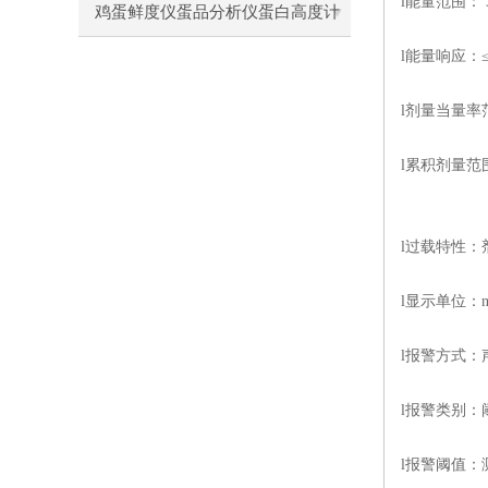
l
能量范围：
前准备使用注意事项
鸡蛋鲜度仪蛋品分析仪蛋白高度计
l
能量响应：
通用操作流程
l
剂量当量率
l
累积剂量范
l
过载特性：
l
显示单位：
l
报警方式：
l
报警类别：
l
报警阈值：