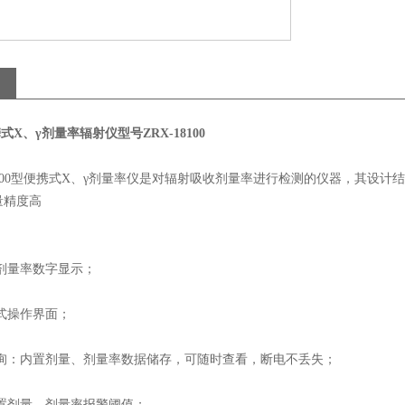
携式
X
、
γ
剂量率辐射仪型号
ZRX-18100
00
型便携式
X
、
γ
剂量率仪是对辐射吸收剂量率进行检测的仪器，其设计结
量精度高
剂量率数字显示；
式操作界面；
询：内置剂量、剂量率数据储存，可随时查看，断电不丢失；
置剂量、剂量率报警阈值；