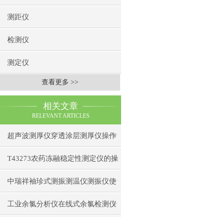
测距仪
检测仪
测定仪
查看更多 >>
相关文章
RELEVANT ARTICLES
超声波测厚仪穿透涂层测厚仪操作
前准备操作步骤
T43273农药冻融稳定性测定仪的操
作使用
中瑞祥袖珍式测振测温仪测振仪使
用注意事项工作原理
工业余氯分析仪在线式余氯检测仪