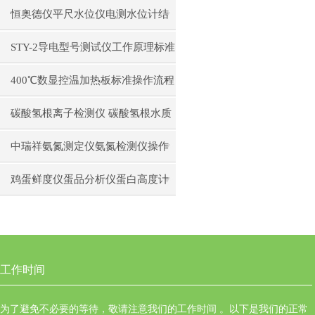
日常维护注意事项安装与接线步骤
恒奥德仪平尺水位仪电测水位计结
构原理操作使用
STY-2导电型号测试仪工作原理标准
操作流程
400℃数显控温加热板标准操作流程
碳酸氢根离子检测仪 碳酸氢根水质
测定仪操作使用
中瑞祥氨氮测定仪氨氮检测仪操作
前准备使用注意事项
鸡蛋鲜度仪蛋品分析仪蛋白高度计
通用操作流程
工作时间
为了避免不必要的等待，敬请注意我们的工作时间 。以下是我们的正常