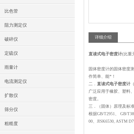
比色管
阻力测定仪
详细介绍
破碎仪
定硫仪
直读式电子密度计
(比重
雨量计
固体密度计的固体密度测
作简单、能*！
电流测定仪
二．
直读式电子密度计
广泛应用于橡胶、塑料、
扩散仪
密度。
三．（固体）原理及标
筛分仪
根据GB/T2951、 GB/T38
00、JISK6530, A
粗糙度