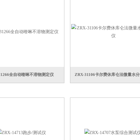
-31266全自动喹啉不溶物测定仪
ZRX-31106卡尔费休库仑法微量水