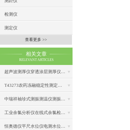
测距仪
检测仪
测定仪
查看更多 >>
相关文章
RELEVANT ARTICLES
超声波测厚仪穿透涂层测厚仪操作前准备操作步骤
T43273农药冻融稳定性测定仪的操作使用
中瑞祥袖珍式测振测温仪测振仪使用注意事项工作原理
工业余氯分析仪在线式余氯检测仪日常维护注意事项安装与接线步骤
恒奥德仪平尺水位仪电测水位计结构原理操作使用