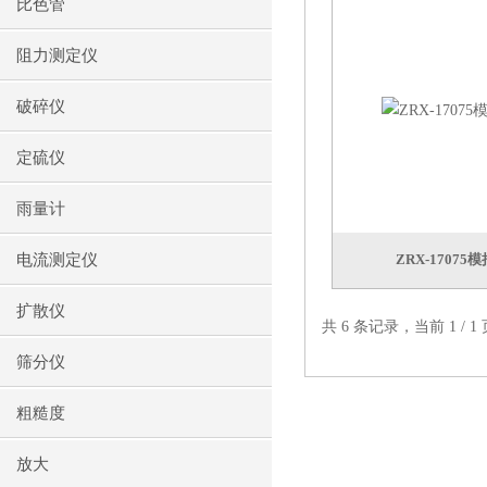
比色管
阻力测定仪
破碎仪
定硫仪
雨量计
电流测定仪
ZRX-1707
扩散仪
共 6 条记录，当前 1 /
筛分仪
粗糙度
放大