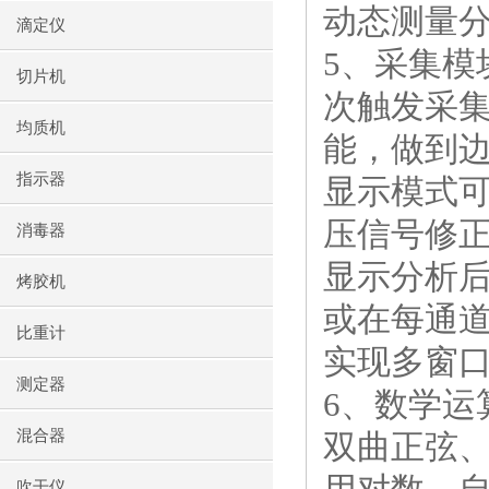
动态测量
滴定仪
5、采集
切片机
次触发采
均质机
能，做到
指示器
显示模式
压信号修
消毒器
显示分析
烤胶机
或在每通
比重计
实现多窗
测定器
6、数学
混合器
双曲正弦
吹干仪