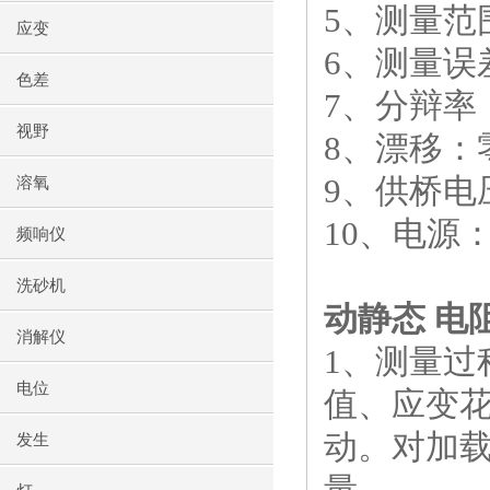
5、测量范围
应变
6、测量误差
色差
7、分辩率：
视野
8、漂移：零
9、供桥电
溶氧
10、电源：
频响仪
洗砂机
动静态 电
消解仪
1、测量
电位
值、应变
动。对加
发生
量。