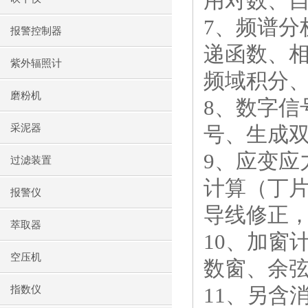
用对数、
7、频谱
报警控制器
递函数、
紫外辐照计
频域积分
磨粉机
8、数字
采泥器
号、生成
9、应变
过滤装置
计算（丁
报警仪
导线修正
萃取器
10、加窗
空压机
数窗、余
11、另含
指数仪