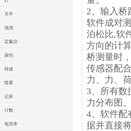
灯
2、输入桥
天平
软件成对
场强
泊松比,软
定氮仪
方向的计算
桥测量时
探伤
传感器配
转速
力、力、
喷雾
3、所有数
记录
力分布图、
计数
4、软件
据并直接
电导率