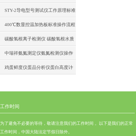
构原理操作使用
STY-2导电型号测试仪工作原理标准
操作流程
400℃数显控温加热板标准操作流程
碳酸氢根离子检测仪 碳酸氢根水质
测定仪操作使用
中瑞祥氨氮测定仪氨氮检测仪操作
前准备使用注意事项
鸡蛋鲜度仪蛋品分析仪蛋白高度计
通用操作流程
工作时间
为了避免不必要的等待，敬请注意我们的工作时间 。以下是我们的正常
工作时间，中国大陆法定节假日除外。