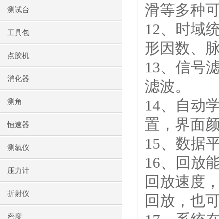
滑等多种
测试台
12、时域
工具包
形因数、
点胶机
13、信号
消化器
滤波。
14、自动
测角
置，界面
恒速器
15、数据
测氡仪
16、回放
压力计
回放速度
折射仪
回放，也
密度