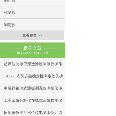
测距仪
检测仪
测定仪
查看更多 >>
相关文章
RELEVANT ARTICLES
超声波测厚仪穿透涂层测厚仪操作
前准备操作步骤
T43273农药冻融稳定性测定仪的操
作使用
中瑞祥袖珍式测振测温仪测振仪使
用注意事项工作原理
工业余氯分析仪在线式余氯检测仪
日常维护注意事项安装与接线步骤
恒奥德仪平尺水位仪电测水位计结