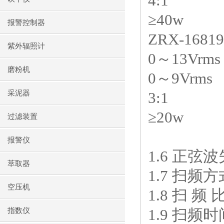
4:1
≥40w
报警控制器
ZRX-16819
紫外辐照计
0～13Vrm
磨粉机
0～9Vrms
采泥器
3:1
≥20w
过滤装置
报警仪
1.6 正弦波
萃取器
1.7 扫频
空压机
1.8 扫 频
1.9 扫频时
指数仪