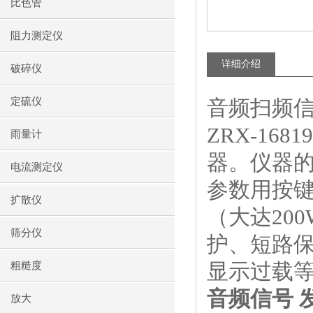
比色管
阻力测定仪
详细介绍
破碎仪
定硫仪
音频扫频信号
ZRX-16819
雨量计
器。仪器
电流测定仪
参数用按键
扩散仪
（大达20
筛分仪
护、短路
显示过载
粗糙度
音频信号 
放大