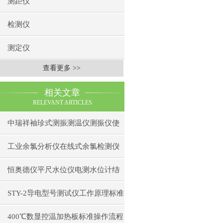
测距仪
检测仪
测定仪
查看更多 >>
相关文章
RELEVANT ARTICLES
中瑞祥袖珍式测振测温仪测振仪使
用注意事项工作原理
工业余氯分析仪在线式余氯检测仪
日常维护注意事项安装与接线步骤
恒奥德仪平尺水位仪电测水位计结
构原理操作使用
STY-2导电型号测试仪工作原理标准
操作流程
400℃数显控温加热板标准操作流程