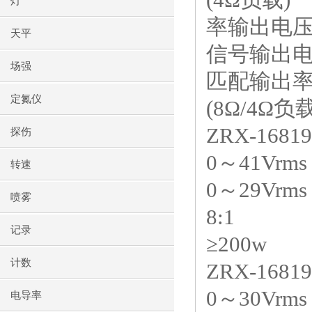
灯
率输出电
天平
信号输出
场强
匹配输出
定氮仪
(8Ω/4Ω负载
ZRX-16819
探伤
0～41Vrm
转速
0～29Vrm
喷雾
8:1
记录
≥200w
计数
ZRX-16819
0～30Vrm
电导率