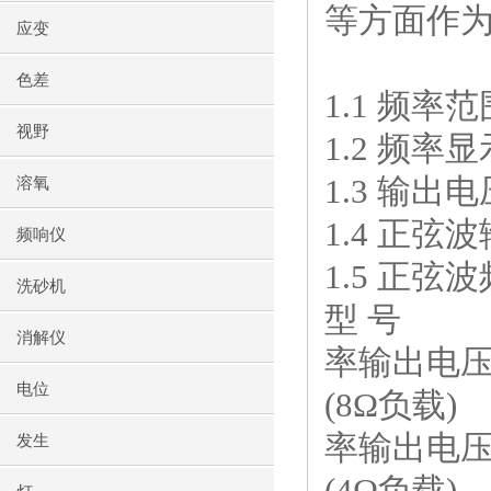
等方面作
应变
色差
1.1 频率范
视野
1.2 频率显
1.3 输出
溶氧
1.4 正
频响仪
1.5 正弦
洗砂机
型 号
消解仪
率输出电
电位
(8Ω负载)
率输出电
发生
(4Ω负载)