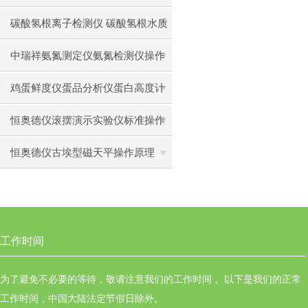
碳酸氢根离子检测仪 碳酸氢根水质
测定仪操作使用
中瑞祥氨氮测定仪氨氮检测仪操作
前准备使用注意事项
鸡蛋鲜度仪蛋品分析仪蛋白高度计
通用操作流程
恒奥德仪滚摆演示实验仪标准操作
步骤原理
恒奥德仪古埃型磁天平操作原理
工作时间
为了避免不必要的等待，敬请注意我们的工作时间 。以下是我们的正常
工作时间，中国大陆法定节假日除外。