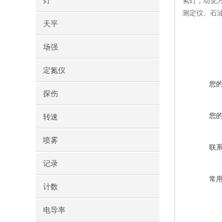
灯
氢灯，动觉
测定仪、石
天平
场强
定氮仪
您
探伤
您
转速
喷雾
联
记录
常
计数
电导率