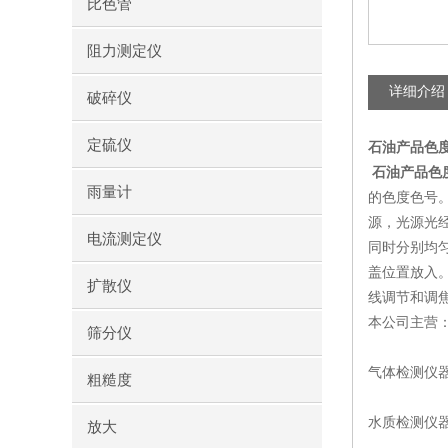
比色管
阻力测定仪
详细介绍
破碎仪
定硫仪
石油产品色
石油产品色
雨量计
的色度色号。
源，光源光
电流测定仪
同时分别均匀
盖位置放入
扩散仪
线调节和调
本公司主营
筛分仪
气体检测仪
粗糙度
水质检测仪器
放大