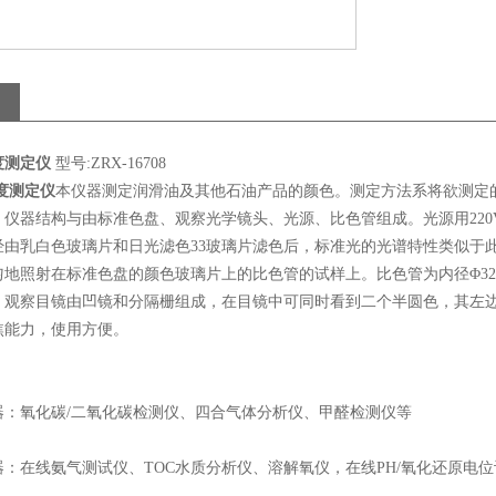
度测定仪
型号:ZRX-16708
度测定仪
本仪器测定润滑油及其他石油产品的颜色。测定方法系将欲测定
仪器结构与由标准色盘、观察光学镜头、光源、比色管组成。光源用220V、1
经由乳白色玻璃片和日光滤色33玻璃片滤色后，标准光的光谱特性类似于
地照射在标准色盘的颜色玻璃片上的比色管的试样上。比色管为内径Φ32㎜
。观察目镜由凹镜和分隔栅组成，在目镜中可同时看到二个半圆色，其左
焦能力，使用方便。
：
器：氧化碳/二氧化碳检测仪、四合气体分析仪、甲醛检测仪等
：在线氨气测试仪、TOC水质分析仪、溶解氧仪，在线PH/氧化还原电位