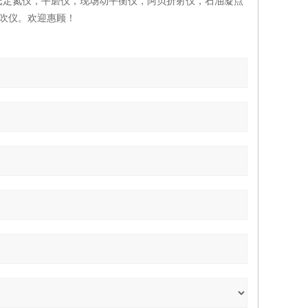
氏定氮仪，平磨仪，现场动平衡仪，阿贝折射仪，石油凝点
氮吹仪。欢迎惠顾！