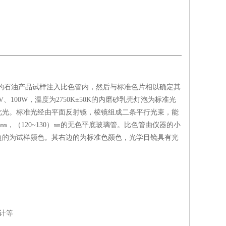
的石油产品试样注入比色管内，然后与标准色片相以确定其
00W，温度为2750K±50K的内磨砂乳壳灯泡为标准光
此光。标准光经由平面反射镜，棱镜组成二条平行光束，能
，（120~130）㎜的无色平底玻璃管。比色管由仪器的小
边的为试样颜色。其右边的为标准色颜色，光学目镜具有光
计等