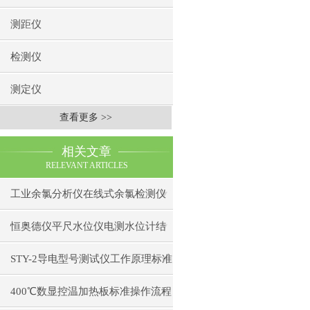
测距仪
检测仪
测定仪
查看更多 >>
相关文章
RELEVANT ARTICLES
工业余氯分析仪在线式余氯检测仪
日常维护注意事项安装与接线步骤
恒奥德仪平尺水位仪电测水位计结
构原理操作使用
STY-2导电型号测试仪工作原理标准
操作流程
400℃数显控温加热板标准操作流程