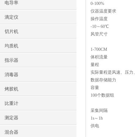
电导率
0-100%
仪器温度要求
滴定仪
操作温度
-10～60℃
切片机
风管尺寸
均质机
1-700CM
体积流量
指示器
量程
实际量程是风速、压力、
消毒器
数据存储能力
容量
烤胶机
100个数据组
比重计
采集间隔
测定器
1s～1h
供电
混合器