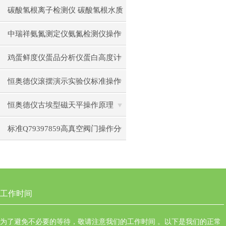
碳酸氢根离子检测仪 碳酸氢根水质
测定仪操作使用
中瑞祥氨氮测定仪氨氮检测仪操作
前准备使用注意事项
鸡蛋鲜度仪蛋品分析仪蛋白高度计
通用操作流程
恒奥德仪滚摆演示实验仪标准操作
步骤原理
恒奥德仪古埃型磁天平操作原理
标准Q79397859高真空阀门操作分
类型操作要点
工作时间
为了避免不必要的等待，敬请注意我们的工作时间 。以下是我们的正常