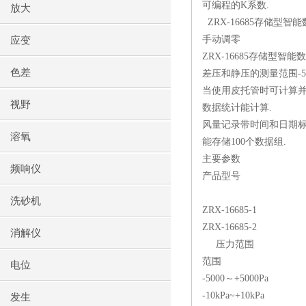
可编程的K系数.
放大
ZRX-16685存储型
手动调零
应变
ZRX-16685存储型智
色差
差压和静压的测量范围-5000
当使用皮托管时可计算并
视野
数据统计能计算.
风量记录带时间和日期标
溶氧
能存储100个数据组.
主要参数
频响仪
产品型号
洗砂机
ZRX-16685-1
ZRX-16685-2
消解仪
压力范围
范围
电位
-5000～+5000Pa
-10kPa~+10kPa
发生