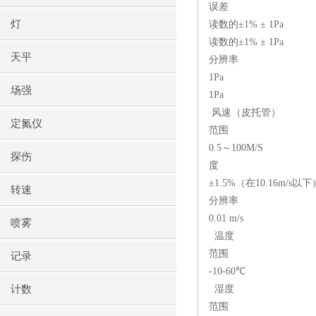
误差
灯
读数的±1% ± 1Pa
读数的±1% ± 1Pa
天平
分辨率
1Pa
场强
1Pa
风速（皮托管）
定氮仪
范围
0.5～100M/S
探伤
度
±1.5%（在10.16m/s以下
转速
分辨率
0.01 m/s
喷雾
温度
范围
记录
-10-60℃
计数
湿度
范围