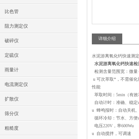
比色管
阻力测定仪
详细介绍
破碎仪
定硫仪
水泥游离氧化钙快速测定
水泥游离氧化钙快速检
雨量计
检测含量范围宽：微量～
u 可次萃取*，不需催
电流测定仪
性能
萃取时间：5min（有效
扩散仪
自动计时：准确、稳定
u 蜂鸣报时：自动关机
筛分仪
循环冷却：节水、方便
电压220V，率600Wu
粗糙度
u 自动搅拌，可调速