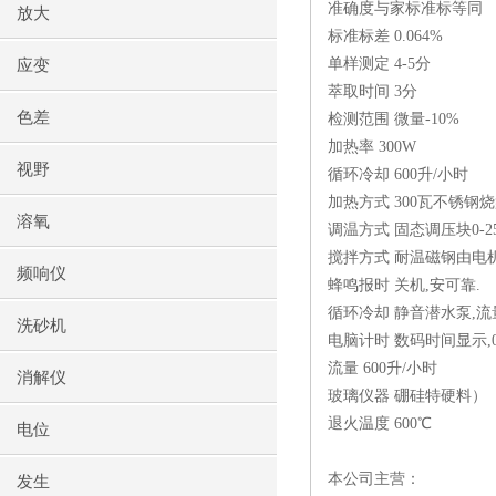
准确度与家标准标等同
放大
标准标差 0.064%
单样测定 4-5分
应变
萃取时间 3分
色差
检测范围 微量-10%
加热率 300W
视野
循环冷却 600升/小时
加热方式 300瓦不锈钢
溶氧
调温方式 固态调压块0-2
搅拌方式 耐温磁钢由电
频响仪
蜂鸣报时 关机,安可靠.
循环冷却 静音潜水泵,流量
洗砂机
电脑计时 数码时间显示,0
流量 600升/小时
消解仪
玻璃仪器 硼硅特硬料）
退火温度 600℃
电位
本公司主营：
发生