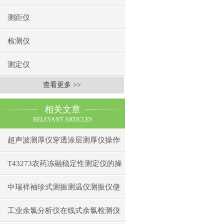
测距仪
检测仪
测定仪
查看更多 >>
相关文章
RELEVANT ARTICLES
超声波测厚仪穿透涂层测厚仪操作
前准备操作步骤
T43273农药冻融稳定性测定仪的操
作使用
中瑞祥袖珍式测振测温仪测振仪使
用注意事项工作原理
工业余氯分析仪在线式余氯检测仪