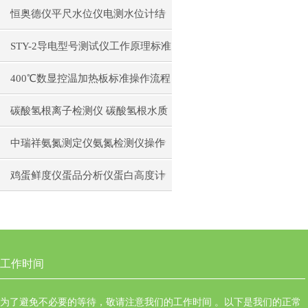
日常维护注意事项安装与接线步骤
恒奥德仪平尺水位仪电测水位计结
构原理操作使用
STY-2导电型号测试仪工作原理标准
操作流程
400℃数显控温加热板标准操作流程
碳酸氢根离子检测仪 碳酸氢根水质
测定仪操作使用
中瑞祥氨氮测定仪氨氮检测仪操作
前准备使用注意事项
鸡蛋鲜度仪蛋品分析仪蛋白高度计
通用操作流程
工作时间
为了避免不必要的等待，敬请注意我们的工作时间 。以下是我们的正常