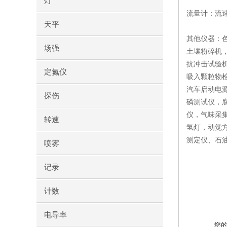
灯
流量计：流
天平
其他仪器：
场强
土壤粉碎机
抗冲击试验
定氮仪
吸入颗粒物
汽车启动电
探伤
磷测试仪，
仪，气味采
转速
氢灯，动觉
测定仪、石
喷雾
记录
计数
电导率
您