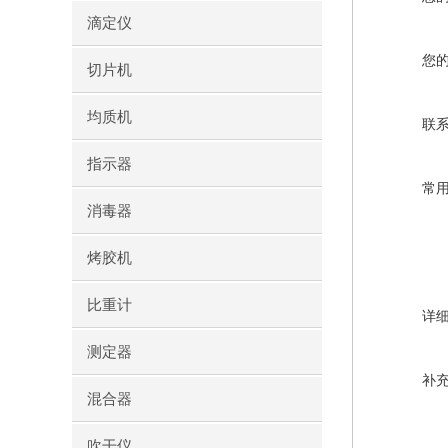
滴定仪
您
切片机
均质机
联
指示器
常
消毒器
烤胶机
比重计
详
测定器
补
混合器
吹干仪