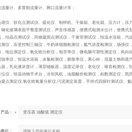
速流量计、多普勒流量计、网口流量计等；
色谱仪、软化点测试仪、硫化仪、制样机、干燥箱、老化箱、压力计，压
，钢化玻璃表面平整度测试仪，声音传感器，便携式电测水位计，便携式
机，结晶点测试仪，药物凝固点测试仪，干簧管测试仪，恒温水浴箱，汽油根
检测仪，应变控制三轴仪，牛奶体细胞检测仪，氦气浓度检测仪，场强仪
源，电位滴定仪，氧化锆分析仪，电导率仪，微电脑可塑性测定仪，风向
腐蚀率仪，恒温水浴箱，余氯检测仪，膨胀率仪，离心杯，混凝土饱和蒸
集器，乳化液浓度计，薄层铺板器，温度记录仪，老化仪，噪音检测仪，
方位仪，恒温动物手术台，冷却风机，油脂酸价检测仪，粘数测定仪，凯
油凝点测定仪,氧化锆氧量分析仪,污泥测定装置，手持式四探针测试仪、
产品：
的单位：