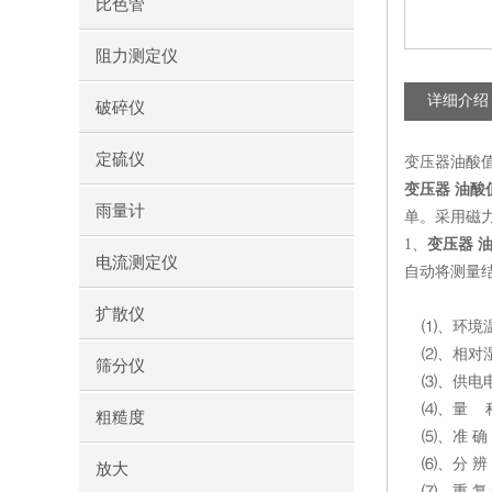
比色管
阻力测定仪
详细介绍
破碎仪
定硫仪
变压器油酸值
变压器 油酸
雨量计
单。采用磁
1、
变压器 
电流测定仪
自动将测量
扩散仪
⑴、环境温度
⑵、相对湿度
筛分仪
⑶、供电电源：
⑷、量 程：0.
粗糙度
⑸、准 确 度：
⑹、分 辨 力:
放大
⑺、重 复 性：