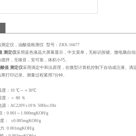
测定仪，油酸值检测仪 型号：ZRX-16677
值 测定仪
采用蓝色液晶大屏幕显示，中文菜单，无标识按键。微电脑自动
力搅拌，无噪音，安可靠，体积小巧。
油酸值 测定仪
采用滴定中和法原理，在微型计算机控制下自动成注液、滴
结果打印记录。测量过程紧用7分钟。
：10 ℃～＋30℃
：＜ 80 ％
AC220V±10％ 50Hz±1Hz
001～1.000mgKOH/g
 ±0.005mgKOH/g
 0.001mgKOH/g
0.003mgKOH/g