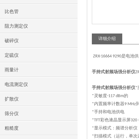
比色管
阻力测定仪
详细介绍
破碎仪
定硫仪
是电池供
ZRX-16664 9290
雨量计
手持式射频场强分析仪
Z
电流测定仪
手持式射频场强分析仪
*
灵敏度
的
*
-117 dBm
扩散仪
内置频率计数器
*
9 MHz
手持和电池供电
*
筛分仪
彩色液晶显示屏
*TFT
320
粗糙度
显示模式：频谱分析仪
*
扫描模式（运行，单次
*