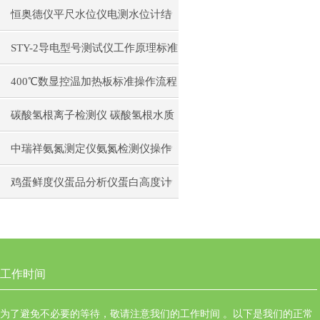
日常维护注意事项安装与接线步骤
恒奥德仪平尺水位仪电测水位计结
构原理操作使用
STY-2导电型号测试仪工作原理标准
操作流程
400℃数显控温加热板标准操作流程
碳酸氢根离子检测仪 碳酸氢根水质
测定仪操作使用
中瑞祥氨氮测定仪氨氮检测仪操作
前准备使用注意事项
鸡蛋鲜度仪蛋品分析仪蛋白高度计
通用操作流程
工作时间
为了避免不必要的等待，敬请注意我们的工作时间 。以下是我们的正常