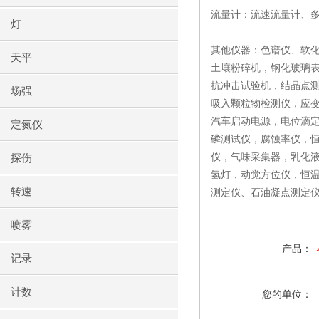
流量计：流速流量计、
灯
其他仪器：色谱仪、软
天平
土壤粉碎机，钢化玻璃
抗冲击试验机，结晶点测
场强
吸入颗粒物检测仪，应
汽车启动电源，电位滴
定氮仪
磷测试仪，腐蚀率仪，
仪，气味采集器，乳化
探伤
氢灯，动觉方位仪，恒
转速
测定仪、石油凝点测定仪
喷雾
产品：
记录
计数
您的单位：