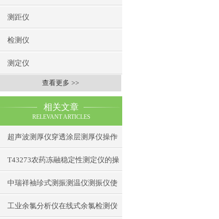
测距仪
检测仪
测定仪
查看更多 >>
相关文章
RELEVANT ARTICLES
超声波测厚仪穿透涂层测厚仪操作
前准备操作步骤
T43273农药冻融稳定性测定仪的操
作使用
中瑞祥袖珍式测振测温仪测振仪使
用注意事项工作原理
工业余氯分析仪在线式余氯检测仪