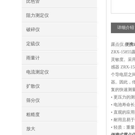
比色管
阻力测定仪
详细介绍
破碎仪
定硫仪
露点仪,
便携
ZRX-15
雨量计
灵敏度。采
感器 ZRX
电流测定仪
个导电层之间
器。因此，
扩散仪
复的快速测量
• 更压力的测量
筛分仪
• 电池寿命
• 直观的应
粗糙度
• 耐用且易
• 轻质：重量
放大
便携式露点