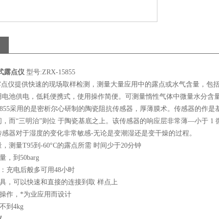
式露点仪
型号:ZRX-15855
855露点仪提供快速的现场取样检测，测量大量应用中的露点或水气含量，
用电池供电，低耗便携式，使用操作简便。可测量惰性气体中微量水分含量
-15855采用的是密析尔心研制的陶瓷阻抗传感器，厚薄膜术。传感器的
，而“三明治”则位 于陶瓷基底之上。该传感器的响应层非常薄—小于 1
传感器对于湿度的变化非常敏感-无论是变潮湿还是变干燥的过程。
，测量T95到-60°C的露点所需 时间少于20分钟
，到50barg
长：充电后般多可用48小时
用具，可以快速和直接的连接到取 样点上
于操作，*为业应用而设计
不到4kg
仪