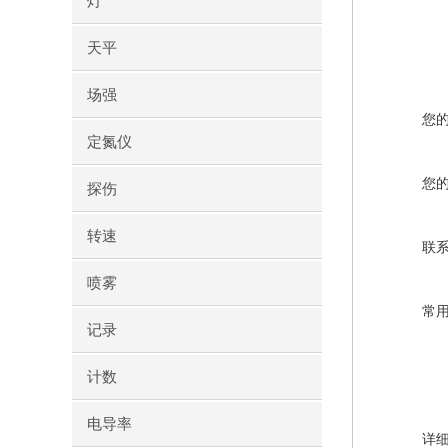
灯
天平
场强
您
定氮仪
您
探伤
转速
联
喷雾
常
记录
计数
电导率
详