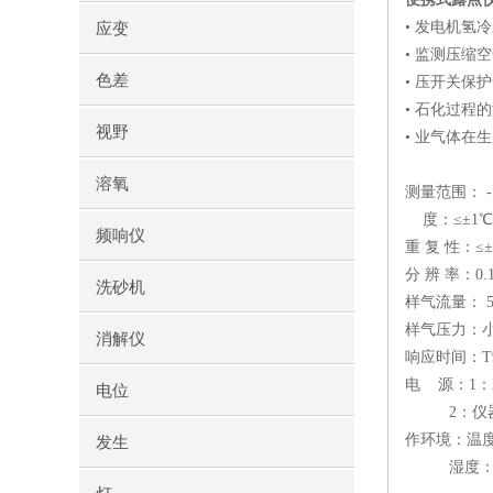
• 发电机氢
应变
• 监测压缩
色差
• 压开关保
• 石化过程
视野
• 业气体在
溶氧
测量范围： -10
度：≤±1℃F
频响仪
重 复 性：≤±
分 辨 率：0.
洗砂机
样气流量： 50
样气压力：小
消解仪
响应时间：T
电 源：1：2
电位
2：仪器自
作环境：温度
发生
湿度：≤9