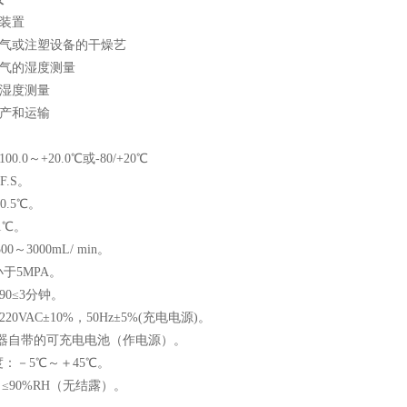
冷装置
空气或注塑设备的干燥艺
护气的湿度测量
的湿度测量
生产和运输
0.0～+20.0℃或-80/+20℃
.S。
0.5℃。
1℃。
0～3000mL/ min。
于5MPA。
90≤3分钟。
20VAC±10%，50Hz±5%(充电电源)。
带的可充电电池（作电源）。
：－5℃～＋45℃。
0%RH（无结露）。