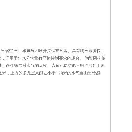
包括压缩空 气、碳氢气和压开关保护气等。具有响应速度快，
，适用于对水分含量有严格控制要求的场合。 陶瓷阻抗传
作是基于多孔缘层对水气的吸收，该多孔层类似三明治般处于两
 微米，上方的多孔层只能让小于1 纳米的水气自由出传感