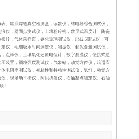
力表、罐底焊缝真空检测盒，读数仪，继电器综合测试仪，
划痕仪，凝固点测试仪，土壤粉碎机，数显式温度计，陶瓷
转，气体采样泵，钢化玻璃测试仪，PM2.5测试仪，可
，定仪，毛细吸水时间测定仪，测振仪，黏泥含量测试仪，
站，点样仪，土壤氧化还原电位计，数字测温仪，便携式总
汽压装置，颗粒强度测试仪，气象站，动觉方位仪，暗适应
分体电阻率测试仪，初粘性和持粘性测试仪，氢灯，动觉方
磨仪，现场动平衡仪，阿贝折射仪，石油凝点测定仪、石油
顾！