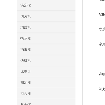
滴定仪
您
切片机
均质机
联
指示器
常
消毒器
烤胶机
比重计
详
测定器
补
混合器
吹干仪