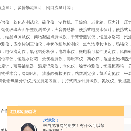
速流量计、多普勒流量计、网口流量计等；
色谱仪、软化点测试仪、硫化仪、制样机、干燥箱、老化箱、压力计，压
，钢化玻璃表面平整度测试仪，声音传感器，便携式电测水位计，便携式
机，结晶点测试仪，药物凝固点测试仪，干簧管测试仪，恒温水浴箱，汽油根
检测仪，应变控制三轴仪，牛奶体细胞检测仪，氦气浓度检测仪，场强仪
源，电位滴定仪，氧化锆分析仪，电导率仪，微电脑可塑性测定仪，风向
腐蚀率仪，恒温水浴箱，余氯检测仪，膨胀率仪，离心杯，混凝土饱和蒸
浓度计，薄层铺板器，温度记录仪，老化仪，噪音检测仪，恒温恒湿箱，
动物手术台，冷却风机，油脂酸价检测仪，粘数测定仪，凯氏定氮仪，平
,氧化锆氧量分析仪,污泥测定装置，手持式四探针测试仪、氮吹仪。欢迎惠
产品：
欢迎您！
来自局域网的朋友！有什么可以帮
的单位：
助您的吗？