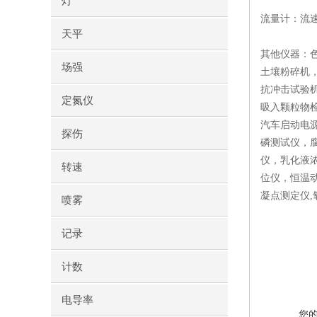
灯
流量计：流
天平
其他仪器：
场强
土壤粉碎机
抗冲击试验
定氮仪
吸入颗粒物
汽车启动电
探伤
磷测试仪，
仪，乳化液
转速
位仪，恒温
凝点测定仪
喷雾
记录
计数
电导率
您