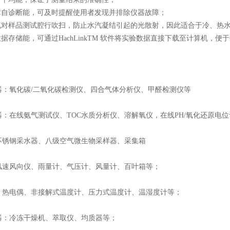
故障自诊断能，可及时提醒使用者发现并排除仪器故障；
空气对样品测试腔行吹扫，防止水汽凝结引起的光散射，因此适合于冷、热
数据存储能，可通过HachLinkTM 软件将实验数据直接下载至计算机，
：
器：氧化碳/二氧化碳检测仪、四合气体分析仪、甲醛检测仪等
：在线氨气测试仪、TOC水质分析仪、溶解氧仪，在线PH/氧化还原电位
不锈钢采水器、八级空气微生物采样器、采集箱
风速风向仪、雨量计、气压计、风量计、百叶箱等；
：热电偶、非接解式温度计、压力式温度计、温湿度计等；
器：冷冻干燥机、萃取仪、均质器等；