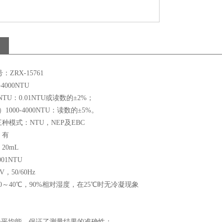
ZRX-15761
000NTU
0NTU：0.01NTU或读数的±2%；
0-4000NTU：读数的±5%。
种模式：NTU，NEP及EBC
：有
20mL
001NTU
，50/60Hz
0～40℃，90%相对湿度，在25℃时无冷凝现象
号平均能，保证了测量结果的准确性；