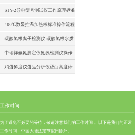
构原理操作使用
STY-2导电型号测试仪工作原理标准
操作流程
400℃数显控温加热板标准操作流程
碳酸氢根离子检测仪 碳酸氢根水质
测定仪操作使用
中瑞祥氨氮测定仪氨氮检测仪操作
前准备使用注意事项
鸡蛋鲜度仪蛋品分析仪蛋白高度计
通用操作流程
工作时间
为了避免不必要的等待，敬请注意我们的工作时间 。以下是我们的正常
工作时间，中国大陆法定节假日除外。