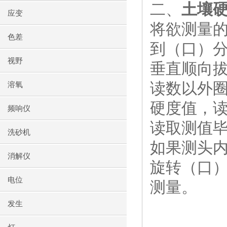
二、
土壤
应变
将欲测量
色差
到（口）
视野
垂直顺向
读数以外圈
溶氧
硬度值，读
频响仪
读取测值
洗砂机
如果测头
消解仪
旋转（口
电位
测量。
发生