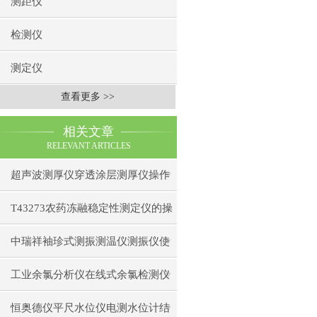
测距仪
检测仪
测定仪
查看更多 >>
相关文章
RELEVANT ARTICLES
超声波测厚仪穿透涂层测厚仪操作
前准备操作步骤
T43273农药冻融稳定性测定仪的操
作使用
中瑞祥袖珍式测振测温仪测振仪使
用注意事项工作原理
工业余氯分析仪在线式余氯检测仪
日常维护注意事项安装与接线步骤
恒奥德仪平尺水位仪电测水位计结