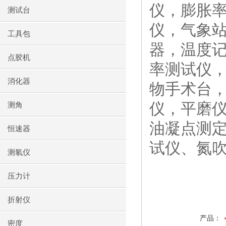
仪，膨胀
测试台
仪，气象
工具包
器，温度
点胶机
率测试仪
消化器
物手术台
仪，平磨
测角
油凝点测定
恒速器
试仪、氮
测氡仪
压力计
折射仪
产品：
密度