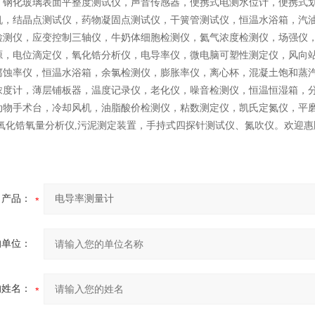
，钢化玻璃表面平整度测试仪，声音传感器，便携式电测水位计，便携式
机，结晶点测试仪，药物凝固点测试仪，干簧管测试仪，恒温水浴箱，汽油根
检测仪，应变控制三轴仪，牛奶体细胞检测仪，氦气浓度检测仪，场强仪
源，电位滴定仪，氧化锆分析仪，电导率仪，微电脑可塑性测定仪，风向
腐蚀率仪，恒温水浴箱，余氯检测仪，膨胀率仪，离心杯，混凝土饱和蒸
浓度计，薄层铺板器，温度记录仪，老化仪，噪音检测仪，恒温恒湿箱，
动物手术台，冷却风机，油脂酸价检测仪，粘数测定仪，凯氏定氮仪，平
,氧化锆氧量分析仪,污泥测定装置，手持式四探针测试仪、氮吹仪。欢迎惠
产品：
的单位：
的姓名：