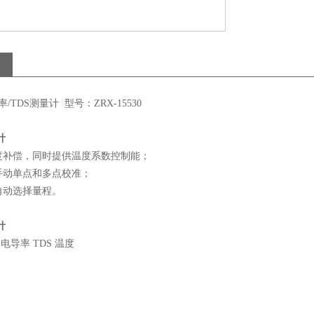
率/TDS测量计 型号：ZRX-15530
计
度补偿，同时提供温度系数控制能；
手动单点和多点校准；
自动选择量程。
计
电导率
TDS
温度