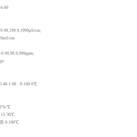
6.00
9.99,199.9,1999µS/cm;
.9mS/cm
9.99,99.9,999ppm;
pt
0-1.00
0-100.0℃
1%/℃
5-30℃
0-100℃