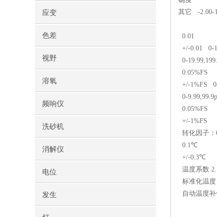
其它
-2.00-1
应变
色差
0.01
+/-0.01
0-1
视野
0-19.99,199
0.05%FS
溶氧
+/-1%FS
0-
0-9.99,99.9p
频响仪
0.05%FS
+/-1%FS
洗砂机
转化因子：0.4
0.1℃
消解仪
+/-0.3℃
温度系数 2.
电位
标准化温度 1
自动温度补偿 
发生