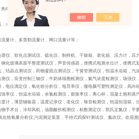
：热电偶、非接解式温度计、压力式温度计、温湿度计等；
器：冷冻干燥机、萃取仪、均质器等；
速流量计、多普勒流量计、网口流量计等；
色谱仪、软化点测试仪、硫化仪、制样机、干燥箱、老化箱、压力计，压
，钢化玻璃表面平整度测试仪，声音传感器，便携式电测水位计，便携式
机，结晶点测试仪，药物凝固点测试仪，干簧管测试仪，恒温水浴箱，汽油根
检测仪，应变控制三轴仪，牛奶体细胞检测仪，氦气浓度检测仪，场强仪
源，电位滴定仪，氧化锆分析仪，电导率仪，微电脑可塑性测定仪，风向
腐蚀率仪，恒温水浴箱，余氯检测仪，膨胀率仪，离心杯，混凝土饱和蒸
浓度计，薄层铺板器，温度记录仪，老化仪，噪音检测仪，恒温恒湿箱，
动物手术台，冷却风机，油脂酸价检测仪，粘数测定仪，凯氏定氮仪，平
,氧化锆氧量分析仪,污泥测定装置，手持式四探针测试仪、氮吹仪。欢迎惠