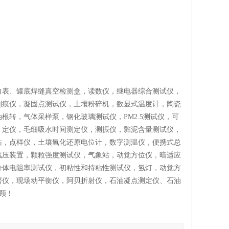
力表、罐底焊缝真空检测盒，读数仪，继电器综合测试仪，
划痕仪，凝固点测试仪，土壤粉碎机，数显式温度计，陶瓷
转，气体采样泵，钢化玻璃测试仪，PM2.5测试仪，可
，定仪，毛细吸水时间测定仪，测振仪，黏泥含量测试仪，
站，点样仪，土壤氧化还原电位计，数字测温仪，便携式总
汽压装置，颗粒强度测试仪，气象站，动觉方位仪，暗适应
分体电阻率测试仪，初粘性和持粘性测试仪，氢灯，动觉方
磨仪，现场动平衡仪，阿贝折射仪，石油凝点测定仪、石油
顾！