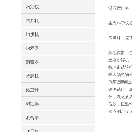
滴定仪
温湿度仪表
切片机
生命科学仪
均质机
流量计：流
指示器
其他仪器：
土壤粉碎机
消毒器
抗冲击试验
吸入颗粒物
烤胶机
汽车启动电
磷测试仪，
比重计
仪，乳化液
测定器
位仪，恒温
凝点测定仪
混合器
吹干仪