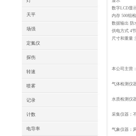
灯
显示
数字LCD显示
天平
内存
500
数据输出
防
场强
供电方式
4
尺寸和重量
定氮仪
探伤
本公司主营
转速
气体检测仪
喷雾
水质检测仪器
记录
计数
采集仪器：
电导率
气象仪器：