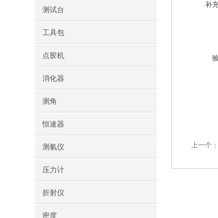
补
测试台
工具包
点胶机
消化器
测角
恒速器
上一个
测氡仪
压力计
折射仪
密度