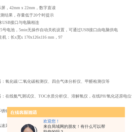
屏，42mm x 22mm，数字直读
组检测结果，存量低于20个时提示
水USB接口与电脑相连
节5号电池，5min无操作自动关机设置，可通过USB接口由电脑供电
主机：长x宽x 170x126x116 mm，97
：
器：氧化碳/二氧化碳检测仪、四合气体分析仪、甲醛检测仪等
：在线氨气测试仪、TOC水质分析仪、溶解氧仪，在线PH/氧化还原电位
不锈钢采水器、八级空气微生物采样器、采集箱
欢迎您！
风速风向仪、雨量计、气压计、风量计、百叶箱等；
来自局域网的朋友！有什么可以帮
助您的吗？