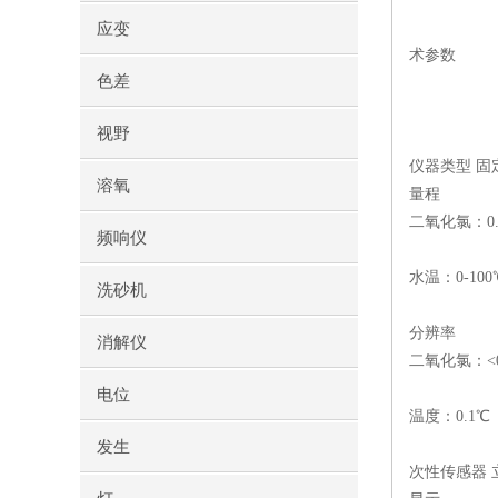
应变
术参数
色差
视野
仪器类型
固
溶氧
量程
二氧化氯：0.0
频响仪
水温：0-1
洗砂机
分辨率
消解仪
二氧化氯：<0.1
电位
温度：0.1℃
发生
次性传感器