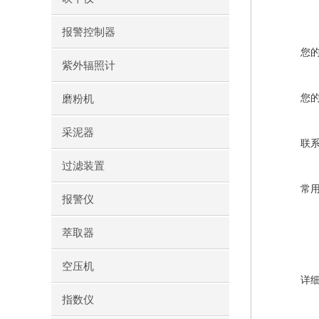
报警控制器
您
紫外辐照计
您
磨粉机
采泥器
联
过滤装置
常
报警仪
萃取器
空压机
详
指数仪