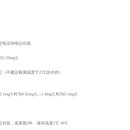
定电压恒电位仪器
2-50mg/L
00℃（不建议检测温度于25℃的水样）
mg/L时为0.01mg/L,>1.0mg/L时为0.1mg/L
立封装，保质期2年，保存温度2℃-30℃