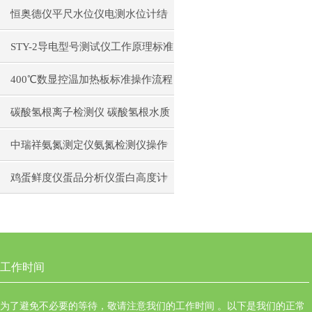
日常维护注意事项安装与接线步骤
恒奥德仪平尺水位仪电测水位计结
构原理操作使用
STY-2导电型号测试仪工作原理标准
操作流程
400℃数显控温加热板标准操作流程
碳酸氢根离子检测仪 碳酸氢根水质
测定仪操作使用
中瑞祥氨氮测定仪氨氮检测仪操作
前准备使用注意事项
鸡蛋鲜度仪蛋品分析仪蛋白高度计
通用操作流程
工作时间
为了避免不必要的等待，敬请注意我们的工作时间 。以下是我们的正常