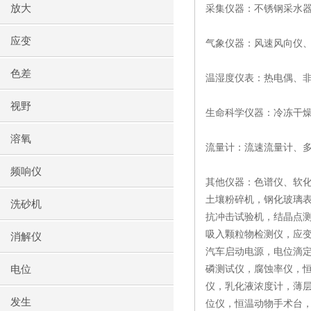
放大
采集仪器：不锈钢采水
应变
气象仪器：风速风向仪
色差
温湿度仪表：热电偶、
视野
生命科学仪器：冷冻干
溶氧
流量计：流速流量计、
频响仪
其他仪器：色谱仪、软
土壤粉碎机，钢化玻璃
洗砂机
抗冲击试验机，结晶点测
吸入颗粒物检测仪，应
消解仪
汽车启动电源，电位滴
电位
磷测试仪，腐蚀率仪，
仪，乳化液浓度计，薄
发生
位仪，恒温动物手术台