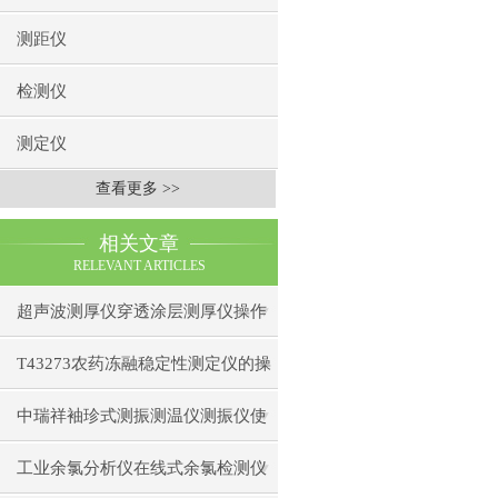
测距仪
检测仪
测定仪
查看更多 >>
相关文章
RELEVANT ARTICLES
超声波测厚仪穿透涂层测厚仪操作
前准备操作步骤
T43273农药冻融稳定性测定仪的操
作使用
中瑞祥袖珍式测振测温仪测振仪使
用注意事项工作原理
工业余氯分析仪在线式余氯检测仪