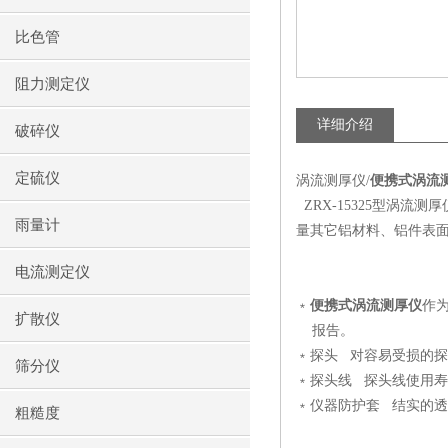
比色管
阻力测定仪
详细介绍
破碎仪
定硫仪
涡流测厚仪/
便携式涡流
ZRX-15325型涡
雨量计
量其它铝材料、铝件表
电流测定仪
﹡
便携式涡流测厚仪
作
扩散仪
报告。
﹡探头 对容易受损的
筛分仪
﹡探头线 探头线使用
﹡仪器防护套 结实的
粗糙度