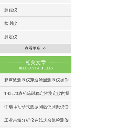
测距仪
检测仪
测定仪
查看更多 >>
相关文章
RELEVANT ARTICLES
超声波测厚仪穿透涂层测厚仪操作
前准备操作步骤
T43273农药冻融稳定性测定仪的操
作使用
中瑞祥袖珍式测振测温仪测振仪使
用注意事项工作原理
工业余氯分析仪在线式余氯检测仪