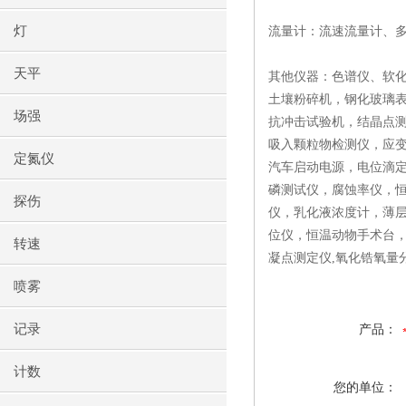
灯
流量计：流速流量计、
天平
其他仪器：色谱仪、软
土壤粉碎机，钢化玻璃
场强
抗冲击试验机，结晶点测
吸入颗粒物检测仪，应
定氮仪
汽车启动电源，电位滴
磷测试仪，腐蚀率仪，
探伤
仪，乳化液浓度计，薄
位仪，恒温动物手术台
转速
凝点测定仪,氧化锆氧量
喷雾
记录
产品：
计数
您的单位：