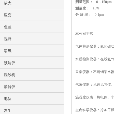
测量范围： 0～150μ
放大
测量度： ±
分 辨 率： 0.1μm
应变
色差
本公司主营：
视野
气体检测仪器：氧化碳/
溶氧
水质检测仪器：在线氨气
频响仪
采集仪器：不锈钢采水
洗砂机
气象仪器：风速风向仪
消解仪
温湿度仪表：热电偶、
电位
生命科学仪器：冷冻干
发生