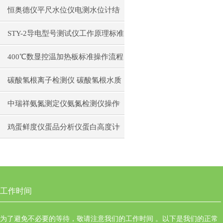
日常维护注意事项安装与接线步骤
恒奥德仪平尺水位仪电测水位计结
构原理操作使用
STY-2导电型号测试仪工作原理标准
操作流程
400℃数显控温加热板标准操作流程
碳酸氢根离子检测仪 碳酸氢根水质
测定仪操作使用
中瑞祥氨氮测定仪氨氮检测仪操作
前准备使用注意事项
鸡蛋鲜度仪蛋品分析仪蛋白高度计
通用操作流程
工作时间
为了避免不必要的等待，敬请注意我们的工作时间 。以下是我们的正常