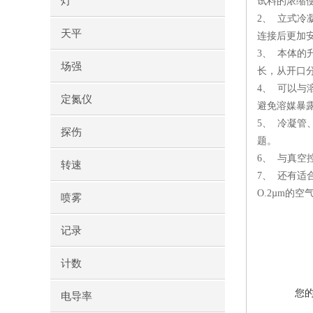
灯
试料的浓缩
2、 立式
天平
连接后更加
3、 本体
场强
长，从开口分
4、 可以与
定氮仪
避免溶媒暴
5、 冷凝
探伤
题。
6、 与真空
转速
7、 还有适
O.2µm的
喷雾
记录
计数
您
电导率