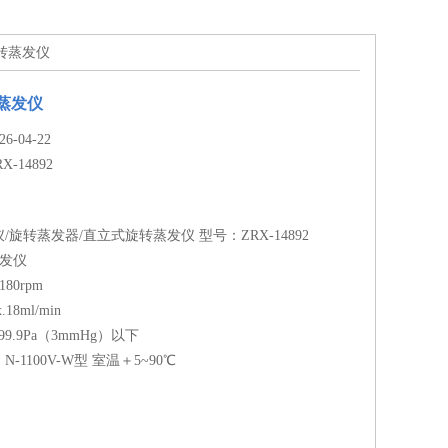
式旋转蒸发仪
转蒸发仪
-04-22
RX-14892
旋转蒸发器/直立式旋转蒸发仪 型号：ZRX-14892
蒸发仪
80rpm
8ml/min
9.9Pa（3mmHg）以下
-1100V-W型 室温＋5~90℃