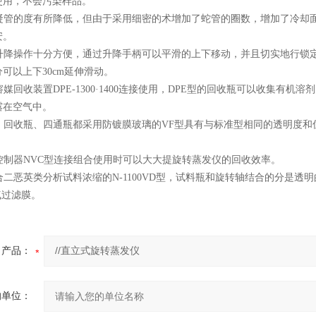
使用，不会污染样品。
冷凝管的度有所降低，但由于采用细密的术增加了蛇管的圈数，增加了冷却
安。
的升降操作十分方便，通过升降手柄可以平滑的上下移动，并且切实地行锁
可以上下30cm延伸滑动。
溶媒回收装置DPE-1300·1400连接使用，DPE型的回收瓶可以收集
露在空气中。
管、回收瓶、四通瓶都采用防镀膜玻璃的VF型具有与标准型相同的透明度
控制器NVC型连接组合使用时可以大大提旋转蒸发仪的回收效率。
合二恶英类分析试料浓缩的N-1100VD型，试料瓶和旋转轴结合的分是
空气过滤膜。
产品：
的单位：