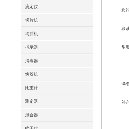
滴定仪
您
切片机
联
均质机
指示器
常
消毒器
烤胶机
详
比重计
测定器
补
混合器
吹干仪