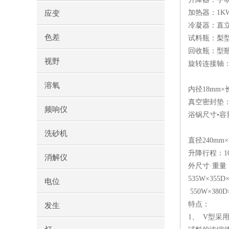
加热器：1K
应变
冷凝器：直立
色差
试料瓶：梨型瓶
回收瓶：型瓶1
视野
旋转连接轴：
溶氧
内径18mm×长
真空密封垫
频响仪
浴锅尺寸•容量
洗砂机
直径240mm×
升降行程：1
消解仪
外尺寸·重量
535W×355D×
电位
550W×380D×
特点：
发生
1、 V型