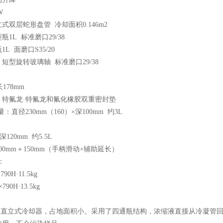
W
式双层蛇形盘管 冷却面积0.146m2
1L 标准磨口29/38
L 面磨口S35/20
短型旋转玻璃轴 标准磨口29/38
178mm
：特氟龙·特氟龙和氟化橡胶双重密封垫
：直径230mm（160）×深100mm 约3L
深120mm 约5.5L
00mm＋150mm（手柄滑动+辅助延长）
：
790H·11.5kg
790H·13.5kg
采用直立式冷却器，占地面积小。采用了四通瓶结构，浓缩液直接从冷凝管