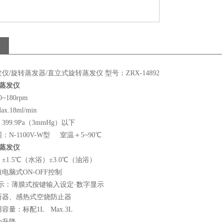
仪/旋转蒸发器/直立式旋转蒸发仪 型号：ZRX-14892
转蒸发仪
180rpm
.18ml/min
99.9Pa（3mmHg）以下
N-1100V-W型 室温＋5~90℃
转蒸发仪
1.5℃（水浴）±3.0℃（油浴）
电脑式ON-OFF控制
示：薄膜式按键输入设定·数字显示
断器、感热式空烧防止器
量：标配1L Max.3L
动升降