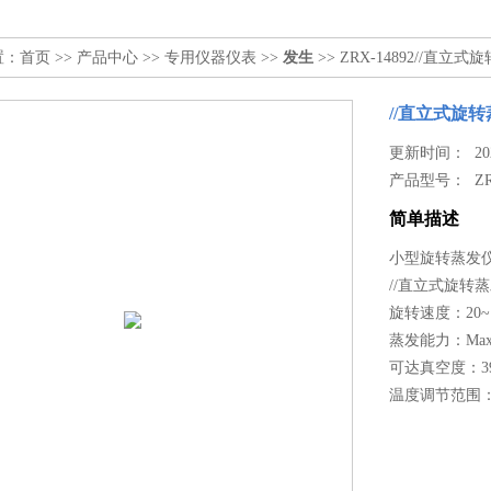
置：
首页
>>
产品中心
>>
专用仪器仪表
>>
发生
>> ZRX-14892//直立
//直立式旋
更新时间： 2026
产品型号：
Z
简单描述
小型旋转蒸发仪/
//直立式旋转
旋转速度：20~1
蒸发能力：Max.1
可达真空度：39
温度调节范围：N