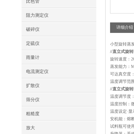
比色管
阻力测定仪
详细介绍
破碎仪
定硫仪
小型旋转蒸发
//直立式旋
雨量计
旋转速度：20~
蒸发能力：Max
电流测定仪
可达真空度：3
温度调节范围：
扩散仪
//直立式旋
温度调节度：±
筛分仪
温度控制：微
温度设定·显
粗糙度
安机能：熔
试料瓶可使用容
放大
升降器：手