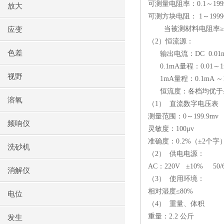
可测量电阻率：0.1～199
放大
可测方块电阻： 1～19990
当被测材料电阻率≥199
应变
（2）恒流源：
色差
输出电流：DC 0.01
0.1mA量程：0.01～
视野
1mA量程：0.1mA 
恒流度：各档均优于±0
溶氧
（1） 直流数字电压表
测量范围：0～199.9mv
频响仪
灵敏度：100μv
准确度：0.2%（±2个字
洗砂机
（2） 供电电源：
AC：220V ±10% 50
消解仪
（3） 使用环境：
相对湿度≤80%
电位
（4） 重量、体积
重量：2.2 公斤
发生