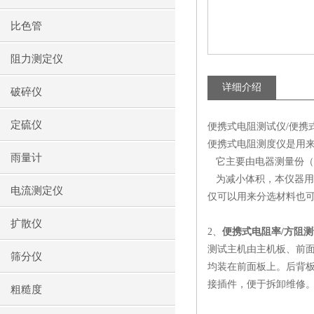
比色管
阻力测定仪
详细介绍
破碎仪
定硫仪
便携式电阻测试仪/便携
便携式电阻测度仪是用来
雨量计
它主要由电器测量份（
为减小体积，本仪器用
电流测定仪
仅可以用来分选材料也可以
扩散仪
2、
便携式电阻率/方阻
测试主机由主机板、前面
筛分仪
均装在前面板上。后背
接插件，便于拆卸维修
粗糙度