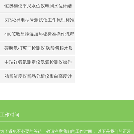
日常维护注意事项安装与接线步骤
恒奥德仪平尺水位仪电测水位计结
构原理操作使用
STY-2导电型号测试仪工作原理标准
操作流程
400℃数显控温加热板标准操作流程
碳酸氢根离子检测仪 碳酸氢根水质
测定仪操作使用
中瑞祥氨氮测定仪氨氮检测仪操作
前准备使用注意事项
鸡蛋鲜度仪蛋品分析仪蛋白高度计
通用操作流程
工作时间
为了避免不必要的等待，敬请注意我们的工作时间 。以下是我们的正常