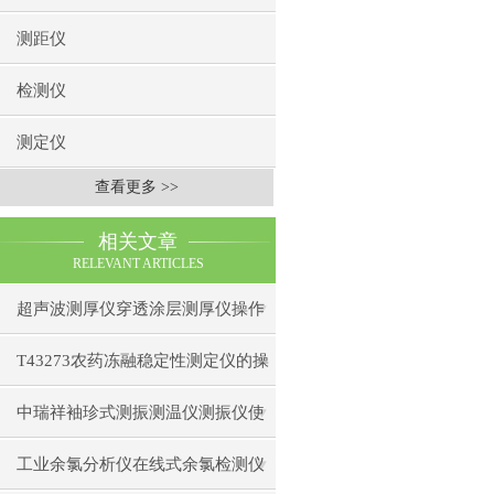
测距仪
检测仪
测定仪
查看更多 >>
相关文章
RELEVANT ARTICLES
超声波测厚仪穿透涂层测厚仪操作
前准备操作步骤
T43273农药冻融稳定性测定仪的操
作使用
中瑞祥袖珍式测振测温仪测振仪使
用注意事项工作原理
工业余氯分析仪在线式余氯检测仪