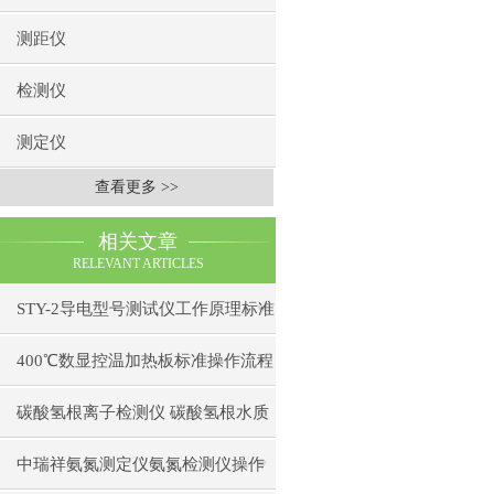
测距仪
检测仪
测定仪
查看更多 >>
相关文章
RELEVANT ARTICLES
STY-2导电型号测试仪工作原理标准
操作流程
400℃数显控温加热板标准操作流程
碳酸氢根离子检测仪 碳酸氢根水质
测定仪操作使用
中瑞祥氨氮测定仪氨氮检测仪操作