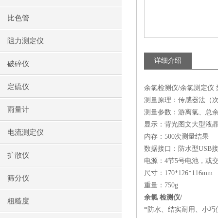
比色管
阻力测定仪
详细介绍
破碎仪
定硫仪
余氯检测仪/余氯测定仪 型号
测量原理：传感器法（
雨量计
测量参数：游离氯、总
显示：背光图文大型液
电流测定仪
内存：500次测量结果
数据接口：防水型USB
扩散仪
电源：4节5号电池，或
尺寸：170*126*116m
筛分仪
重量：750g
余氯 检测仪/
粗糙度
*防水、结实耐用、小巧