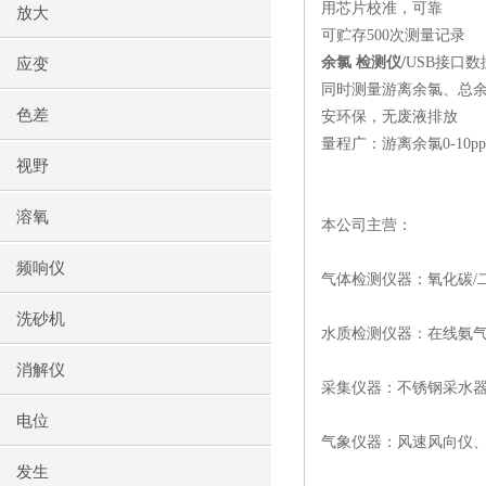
用芯片校准，可靠
放大
可贮存500次测量记录
余氯 检测仪/
USB接口数
应变
同时测量游离余氯、总
色差
安环保，无废液排放
量程广：游离余氯0-10ppm
视野
溶氧
本公司主营：
频响仪
气体检测仪器：氧化碳/
洗砂机
水质检测仪器：在线氨气
消解仪
采集仪器：不锈钢采水
电位
气象仪器：风速风向仪
发生