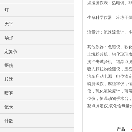
温湿度仪表：热电偶、
灯
生命科学仪器：冷冻干
天平
流量计：流速流量计、
场强
其他仪器：色谱仪、软
定氮仪
土壤粉碎机，钢化玻璃
抗冲击试验机，结晶点测
探伤
吸入颗粒物检测仪，应
汽车启动电源，电位滴
转速
磷测试仪，腐蚀率仪，
仪，乳化液浓度计，薄
喷雾
位仪，恒温动物手术台
凝点测定仪,氧化锆氧量
记录
计数
产品：