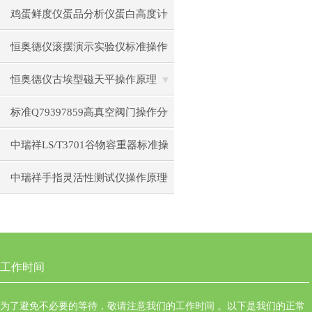
前准备使用注意事项
鸡蛋鲜度仪蛋品分析仪蛋白高度计
通用操作流程
恒奥德仪滚摆演示实验仪标准操作
步骤原理
恒奥德仪古埃型磁天平操作原理
标准Q79397859高真空阀门操作分
类型操作要点
中瑞祥LS/T3701谷物容重器标准操
作流程
中瑞祥手指灵活性测试仪操作原理
工作时间
为了避免不必要的等待，敬请注意我们的工作时间 。以下是我们的正常