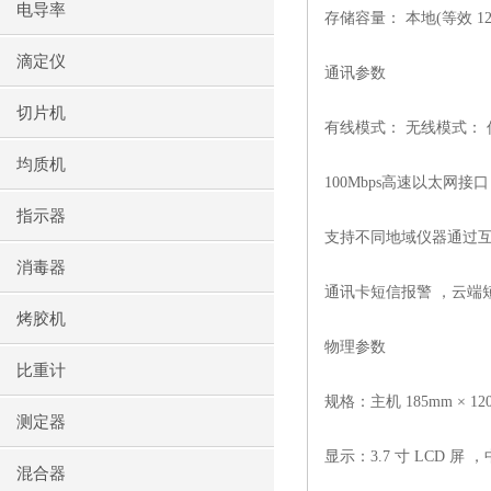
电导率
存储容量： 本地
(
等效
12
滴定仪
通讯参数
切片机
有线模式： 无线模式： 
均质机
100Mbps
高速以太网接口
指示器
支持不同地域仪器通过互
消毒器
通讯卡短信报警 ，云端
烤胶机
物理参数
比重计
规格：主机
185mm × 12
测定器
显示：
3.7
寸
LCD
屏 
混合器