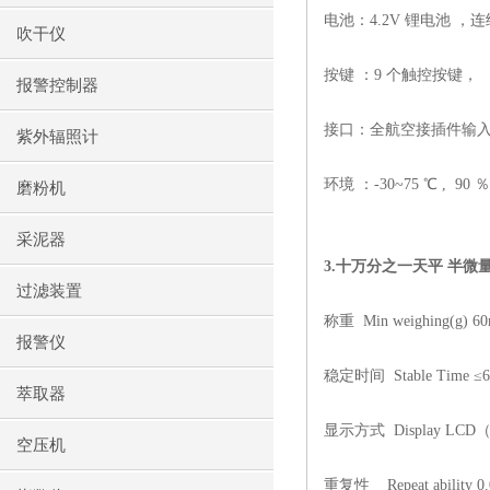
电池：
4.2V
锂电池 ，连
吹干仪
按键 ：
9
个触控按键，
报警控制器
接口：全航空接插件输
紫外辐照计
环境 ：
-30~75 ℃ ,
90
％
磨粉机
采泥器
3.
十万分之一天平 半微
过滤装置
称重
Min weighing(g) 6
报警仪
稳定时间
Stable Time ≤6
萃取器
显示方式
Display LCD
空压机
重复性
Repeat ability 0