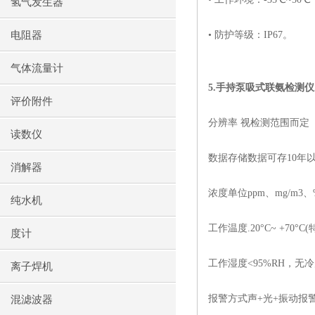
氢气发生器
电阻器
• 防护等级：
IP67
。
气体流量计
5.
手持泵吸式联氨检测仪
评价附件
分辨率 视检测范围而定
读数仪
数据存储数据可存
10
年
消解器
浓度单位
ppm
、
mg/m3
、
纯水机
工作温度
.20°C~ +70°C(
度计
工作湿度
<95%RH
，无冷
离子焊机
报警方式声
+
光
+
振动报
混滤波器