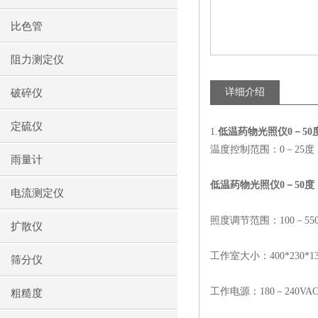
比色管
阻力测定仪
详细介绍
破碎仪
定硫仪
1.
低温药物光照仪
0
－
50
温度控制范围：
0
－
25
度
雨量计
低温药物光照仪0－50度
电流测定仪
照度调节范围：
100
－
55
扩散仪
工作室大小：
400*230*
筛分仪
工作电源：
180
－
240VA
粗糙度