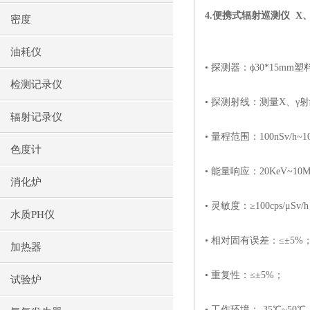
4.
便携式辐射巡测仪
X
密度
油耗仪
ϕ
• 探测器：
30*15mm
塑
检测记录仪
• 探测射线：测量
X
、
γ
射
辐射记录仪
• 量程范围：
100nSv/h~1
色度计
• 能量响应：
20KeV~10M
消化炉
• 灵敏度：
≥100cps/μSv/h
水质PH仪
• 相对固有误差：
≤±5%
加热器
• 重复性：
≤±5%
；
试验炉
• 工作环境：
-35℃~50℃