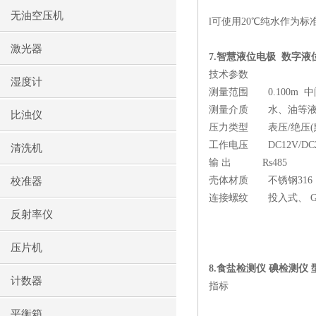
无油空压机
l
可使用
20℃
纯水作为标
激光器
7.
智慧液位电极
数字液
技术参数
湿度计
测量范围
0.100m
中
测量介质
水、油等
比浊仪
压力类型
表压
/
绝压
(
工作电压
DC12V/DC
清洗机
输 出
Rs485
壳体材质
不锈钢
316
校准器
连接螺纹
投入式、
G
反射率仪
压片机
8.
食盐检测仪 碘检测仪 
计数器
指标
平衡箱