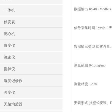
数据输出
RS485 Modbus
一体机
伏安表
信号采集时间
1
分钟
- 1
离心机
白度仪
数据输出类型 盐雾含量
流速仪
测量范围
0-10mg/m3
搅拌仪
湿度记录仪
测量精度
±20%
强度仪
安装形式 挂壁式安装、
D
无菌均质器