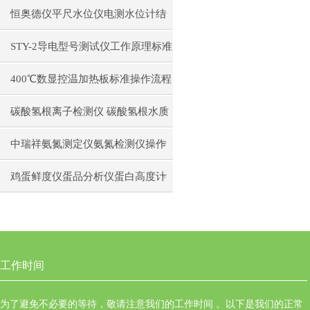
日常维护注意事项安装与接线步骤
恒奥德仪平尺水位仪电测水位计结
构原理操作使用
STY-2导电型号测试仪工作原理标准
操作流程
400℃数显控温加热板标准操作流程
碳酸氢根离子检测仪 碳酸氢根水质
测定仪操作使用
中瑞祥氨氮测定仪氨氮检测仪操作
前准备使用注意事项
鸡蛋鲜度仪蛋品分析仪蛋白高度计
通用操作流程
工作时间
为了避免不必要的等待，敬请注意我们的工作时间 。以下是我们的正常