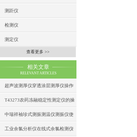
测距仪
检测仪
测定仪
查看更多 >>
相关文章
RELEVANT ARTICLES
超声波测厚仪穿透涂层测厚仪操作
前准备操作步骤
T43273农药冻融稳定性测定仪的操
作使用
中瑞祥袖珍式测振测温仪测振仪使
用注意事项工作原理
工业余氯分析仪在线式余氯检测仪