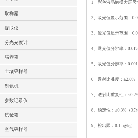
1
、彩色液晶触摸大屏尺
取样器
2
、吸光值显示范围：
0.0
提取仪
3
、透光值显示范围：
0.
分光光度计
4
、透光值分辨率：
0.01
培养箱
5
、吸光值分辨率：
0.001
土壤采样器
6
、透射比准度：
±2.0%
制氮机
7
、透射比重复性：
≤0.2
参数记录仪
8
、稳定性：
≤0.3%
（
3
分
试验箱
9
、检出限：
0.1mg/kg
空气采样器