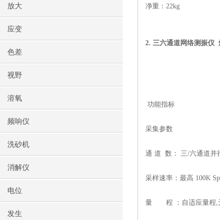
放大
净重：
22kg
应变
2.
三六通道网络测振仪
色差
视野
溶氧
功能指标
频响仪
采集参数
洗砂机
通 道
数： 三
/
六通道并
消解仪
采样速率：最高
100K S
电位
量
程 ：自适应量程
,
发生