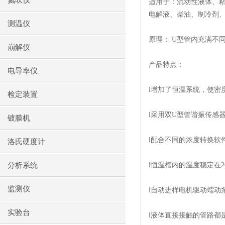
氮吹仪
适用于：流动性液体、
电解液、柴油、制冷剂
测温仪
原理：
U
型管内充满不
崩解仪
产品特点：
电导率仪
l
增加了恒温系统，使密
检定装置
l
采用双
U
型管谐振传感
镀膜机
l
配合不同的浓度转换软
洛氏硬度计
分析系统
l
恒温槽内的温度稳定在
监测仪
l
自动进样电机驱动蠕动
实验台
l
液体直接接触的管路都