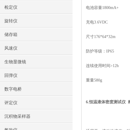
检定仪
电池容量
1800mA+
旋转仪
充电
3.6VDC
储存箱
尺寸
176*64*32m
风速仪
防护等级：
IP65
生物显微镜
连续使用时间
>12h
回弹仪
重量
580g
数字电桥
6.
恒温液体密度测试仪
评定仪
沉积物采样器