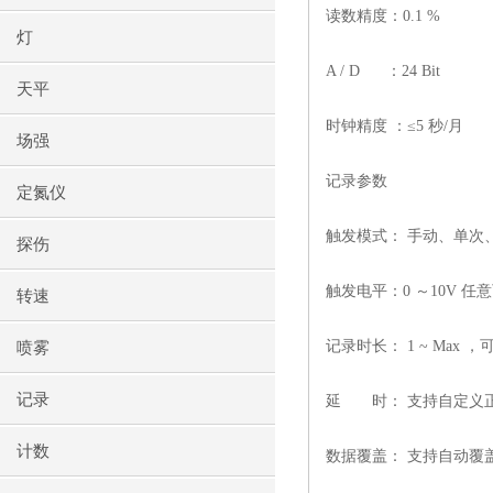
读数精度：
0.1 %
灯
A / D
：
24 Bit
天平
时钟精度 ：
≤5
秒
/
月
场强
记录参数
定氮仪
触发模式： 手动、单次
探伤
触发电平：
0
～
10V
任意
转速
记录时长：
1 ~ Max
，
喷雾
记录
延
时： 支持自定义
计数
数据覆盖： 支持自动覆