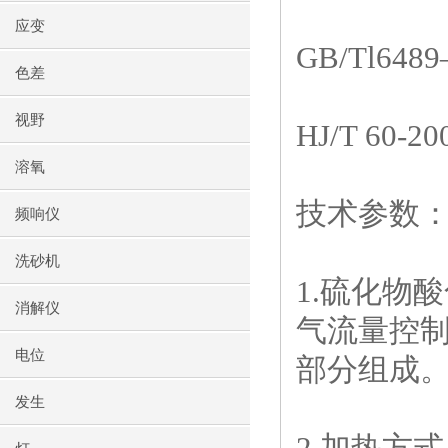
应变
GB/Tl648
色差
视野
HJ/T 60-20
溶氧
技术参数
频响仪
洗砂机
1.
硫化物酸
消解仪
气流量控
电位
部分组成
发生
2.
加热方式