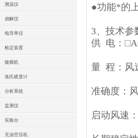
●功能*的
测温仪
崩解仪
3
、技术参
电导率仪
供
电：
□A
检定装置
镀膜机
量
程：风
洛氏硬度计
准确度：风
分析系统
监测仪
启动风速：
实验台
无油空压机