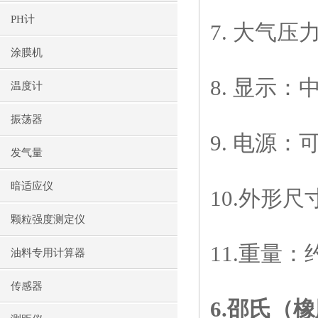
PH计
7.
大气压
涂膜机
8.
显示：
温度计
振荡器
9.
电源：
发气量
暗适应仪
10.
外形尺
颗粒强度测定仪
11.
重量：
油料专用计算器
传感器
6.
邵氏（橡