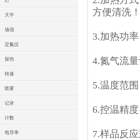
灯
方便清洗
天平
场强
3.
加热功率
定氮仪
4.
氮气流量
探伤
转速
5.
温度范围
喷雾
记录
6.
控温精度
计数
7.
样品反应
电导率