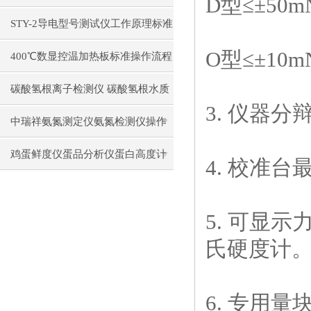
D
型
≤±50m
构原理操作使用
STY-2导电型号测试仪工作原理标准
O
型
≤±10m
操作流程
400℃数显控温加热板标准操作流程
碳酸氢根离子检测仪 碳酸氢根水质
3.
仪器分
测定仪操作使用
中瑞祥氨氮测定仪氨氮检测仪操作
前准备使用注意事项
鸡蛋鲜度仪蛋品分析仪蛋白高度计
4.
校准台
通用操作流程
5.
可显示
氏硬度计
6.
专用量