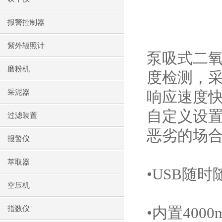
报警控制器
紫外辐照计
泵吸式二
磨粉机
度检测，
采泥器
响应速度
自定义设
过滤装置
恶劣的场
报警仪
萃取器
•
USB
随时
空压机
•内置
4000
指数仪