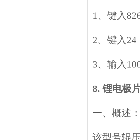
1
、键入
82
2
、键入
24
3
、输入
10
8.
锂电极
一、概述
该型号辊