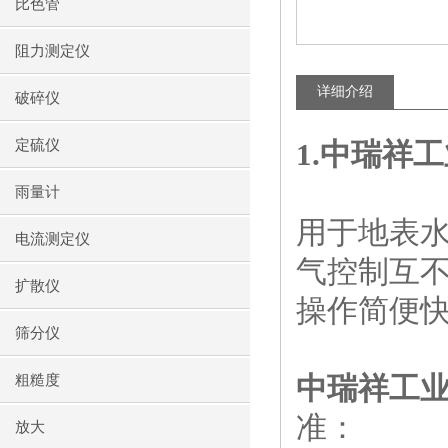
比色管
阻力测定仪
详细介绍
破碎仪
定硫仪
1.
中瑞祥工
雨量计
用于地表
电流测定仪
气控制互
扩散仪
操作简便
筛分仪
中瑞祥工
粗糙度
准：
放大