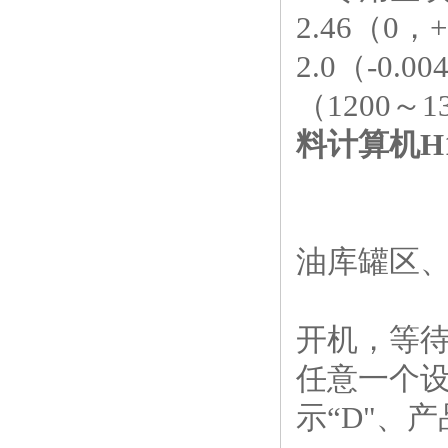
2.46
（
0
，
+
2.0
（
-0.00
（
1200
～
1
料计算机
H
油库罐区
开机，等
任意一个
示
“D"
、产