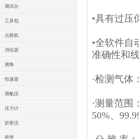
测试台
•具有过压
工具包
点胶机
•全软件自
消化器
准确性和
测角
·检测气体
恒速器
测氡仪
·测量范围
压力计
50%
、
99.
折射仪
密度