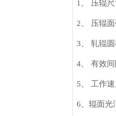
1
、 压辊
2
、 压辊
3
、 轧辊
4
、 有效
5
、 工作
6
、辊面光