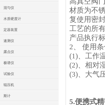
高真空阀
混匀仪
材质为不
复使用密
水质硬度计
工艺的所
定器装置
产品执行
速测仪
2
、 使用条
露点仪
(1)
、工作
极谱仪
(2)
、相对
(3)
、大气
试验仪
辊压机
斯计
5.
便携式精