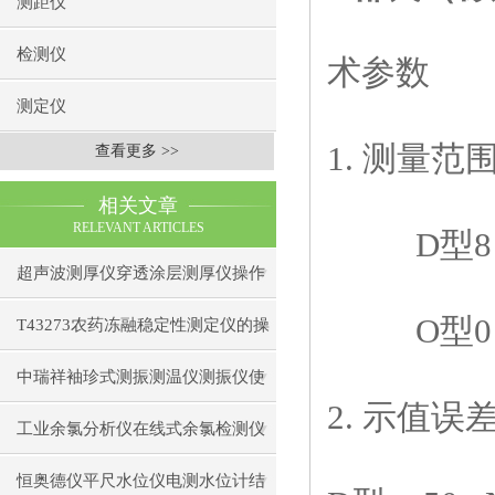
测距仪
检测仪
术参数
测定仪
1.
测量范
查看更多 >>
相关文章
RELEVANT ARTICLES
D
型
8
超声波测厚仪穿透涂层测厚仪操作
O
型
0
前准备操作步骤
T43273农药冻融稳定性测定仪的操
作使用
中瑞祥袖珍式测振测温仪测振仪使
2.
示值误
用注意事项工作原理
工业余氯分析仪在线式余氯检测仪
日常维护注意事项安装与接线步骤
恒奥德仪平尺水位仪电测水位计结