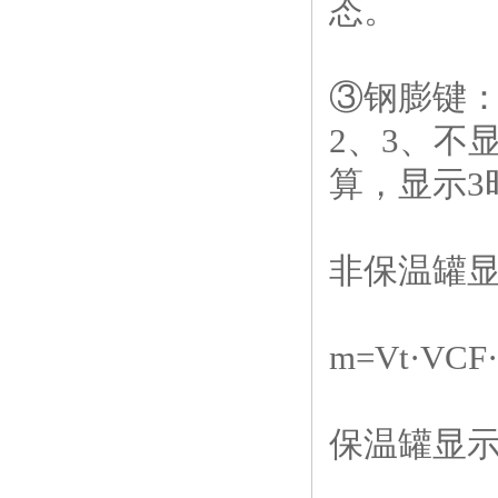
态。
③钢膨键
2
、
3
、不
算，显示
3
非保温罐
m=Vt·VCF·(
保温罐显