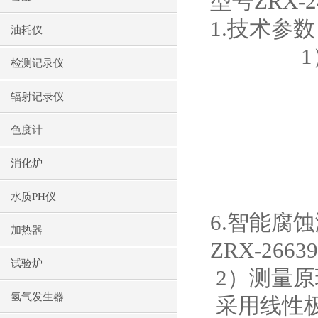
型号ZRX-2
1.
油耗仪
1）电源
检测记录仪
2）物理
辐射记录仪
3）存放
色度计
4）操
5）输
消化炉
6）使用
水质PH仪
6.智能腐
加热器
ZRX-26639
试验炉
2）测量原
氢气发生器
采用线性极