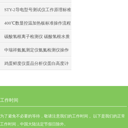
构原理操作使用
STY-2导电型号测试仪工作原理标准
操作流程
400℃数显控温加热板标准操作流程
碳酸氢根离子检测仪 碳酸氢根水质
测定仪操作使用
中瑞祥氨氮测定仪氨氮检测仪操作
前准备使用注意事项
鸡蛋鲜度仪蛋品分析仪蛋白高度计
通用操作流程
工作时间
为了避免不必要的等待，敬请注意我们的工作时间 。以下是我们的正常
工作时间，中国大陆法定节假日除外。