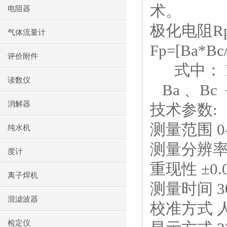
术。
电阻器
极化电阻R
气体流量计
Fp=[Ba*Bc/
评价附件
式中： F
读数仪
Ba 、B
消解器
技术参数:
测量范围 0-5
纯水机
测量分辨率 0
度计
重现性 ±0.0
离子焊机
测量时间 
混滤波器
校准方式 
检定仪