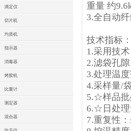
重量 约9.6
滴定仪
3.全自动纤
切片机
均质机
技术指标
指示器
1.采用技
2.滤袋孔隙
消毒器
3.处理温
烤胶机
4.采样量/袋
比重计
5.☆样品
测定器
6.☆日处理
混合器
7.重复性：≤
吹干仪