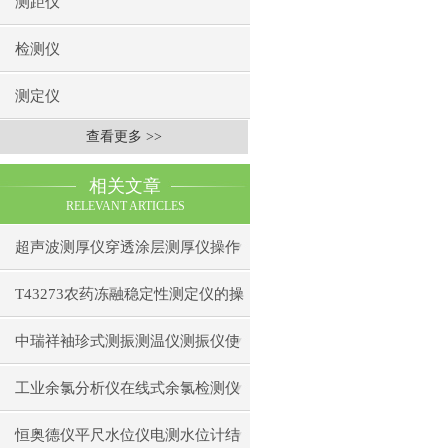
测距仪
检测仪
测定仪
查看更多 >>
相关文章
RELEVANT ARTICLES
超声波测厚仪穿透涂层测厚仪操作
前准备操作步骤
T43273农药冻融稳定性测定仪的操
作使用
中瑞祥袖珍式测振测温仪测振仪使
用注意事项工作原理
工业余氯分析仪在线式余氯检测仪
日常维护注意事项安装与接线步骤
恒奥德仪平尺水位仪电测水位计结