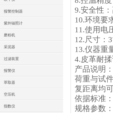
8.控温精度
9.安全性
报警控制器
10.环境
紫外辐照计
11.使用电压
磨粉机
12.尺寸：37
采泥器
13.仪器重
4.皮革耐揉
过滤装置
产品说明
报警仪
荷重与试
萃取器
复距离均
空压机
依据标准：JIS
规格参数
指数仪