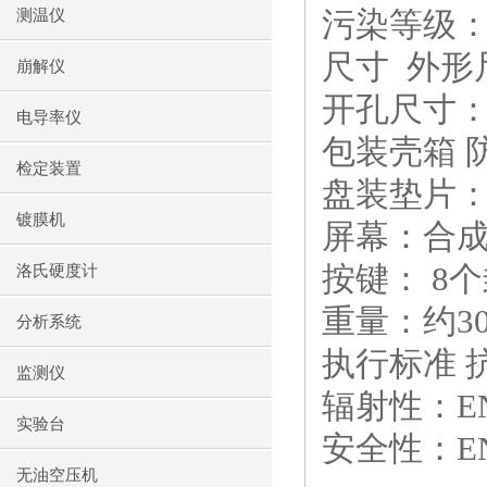
污染等级：
测温仪
尺寸 外形尺
崩解仪
开孔尺寸：1
电导率仪
包装壳箱 防
检定装置
盘装垫片
镀膜机
屏幕：合
按键： 8
洛氏硬度计
重量：约30
分析系统
执行标准 抗
监测仪
辐射性：EN
实验台
安全性：EN
无油空压机