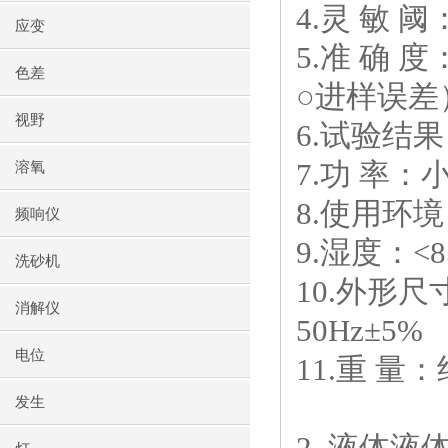
4.灵 敏 阈：
应变
5.准 确 
色差
○进样误差
视野
6.试验结
7.功 率：
溶氧
8.使用环
频响仪
9.湿度：<
洗砂机
10.外形尺寸
消解仪
50Hz±5%
电位
11.重 量：
发生
2. 液体液