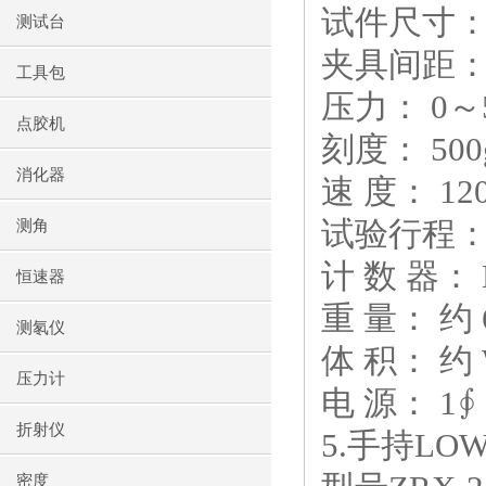
试件尺寸： 
测试台
夹具间距： 
工具包
压力： 0～
点胶机
刻度： 500
消化器
速 度： 12
试验行程： 
测角
计 数 器：
恒速器
重 量： 约 
测氡仪
体 积： 约 
压力计
电 源： 1∮
折射仪
5.手持L
密度