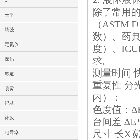
灯
除了常用
天平
（ASTM 
场强
数）、药典
定氮仪
度）、ICU
求。
探伤
测量时间 快
转速
重复性 分光
喷雾
内）：
记录
色度值：ΔE
计数
台间差 ΔE*
尺寸 长X宽X
电导率