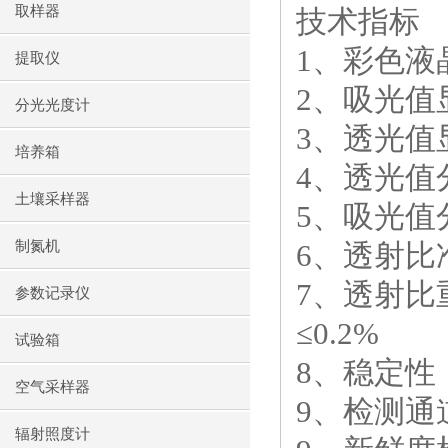
取样器
技术指标
1
、彩色液
提取仪
2
、吸光值
分光光度计
3
、透光值
培养箱
4
、透光值
土壤采样器
5
、吸光值
制氮机
6
、透射比
7
、透射比
参数记录仪
≤
0.2%
试验箱
8
、稳定性
空气采样器
9
、检测通
辐射照度计