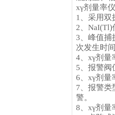
x
γ剂量率
1
、采用双
2
、
NaI(Tl)
3
、峰值捕
次发生时
4
、
x
γ剂
5
、报警阀
6
、
x
γ剂
7
、报警类
警。
8
、
x
γ剂