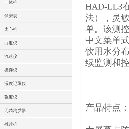
一体机
HAD-LL3
法），灵
伏安表
单。该测
离心机
中文菜单
白度仪
饮用水分
流速仪
续监测和
搅拌仪
湿度记录仪
强度仪
产品特点
无菌均质器
摊片机