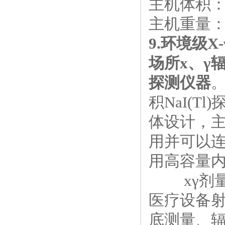
主机体积
主机重量
9.
环境级
X-
场所х、γ
探测仪器
积
NaI(Tl)
体设计，
用并可以
用高容量
x
γ剂
医疗设备
底测量、