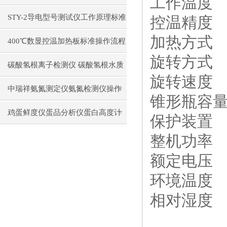
工作温度
构原理操作使用
STY-2导电型号测试仪工作原理标准
控温精度
加热方式
操作流程
400℃数显控温加热板标准操作流程
旋转方式
碳酸氢根离子检测仪 碳酸氢根水质
旋转速度
测定仪操作使用
中瑞祥氨氮测定仪氨氮检测仪操作
锥形瓶容
前准备使用注意事项
鸡蛋鲜度仪蛋品分析仪蛋白高度计
保护装置
通用操作流程
整机功率
额定电压
环境温度
相对湿度