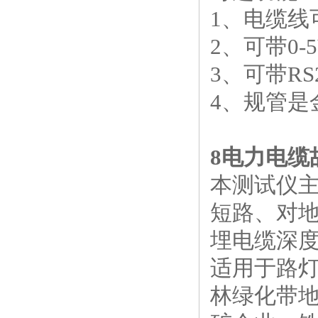
1
、电缆线
2
、可带
0-
3
、可带
RS
4
、规管是
8
电力电缆
本测试仪
短路、对
埋电缆深
适用于路
林绿化带