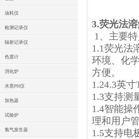
油耗仪
3.
荧光法溶
检测记录仪
1
、主要特
辐射记录仪
1.1
荧光法
色度计
环境、化
方便。
消化炉
1.24.3
英寸
水质PH仪
1.3
支持测
加热器
1.4
智能操
试验炉
理和用户
氢气发生器
1.5
支持电