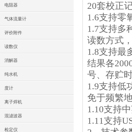
20
套校正
电阻器
1.6
支持零
气体流量计
1.7
支持多
评价附件
读数方式
读数仪
1.8
支持最
消解器
结果各
200
号、存贮
纯水机
1.9
支持低
度计
免于频繁
离子焊机
1.10
支持中
混滤波器
1.11
支持
U
检定仪