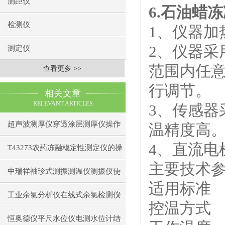
测距仪
6.
石油蜡冻
检测仪
1
、仪器加
2
、仪器采
测定仪
范围内任
查看更多 >>
行调节。
相关文章
RELEVANT ARTICLES
3
、传感器
超声波测厚仪穿透涂层测厚仪操作
温精度高
4
、直流电
前准备操作步骤
T43273农药冻融稳定性测定仪的操
主要技术
作使用
中瑞祥袖珍式测振测温仪测振仪使
适用标准
用注意事项工作原理
工业余氯分析仪在线式余氯检测仪
控温方式
日常维护注意事项安装与接线步骤
恒奥德仪平尺水位仪电测水位计结