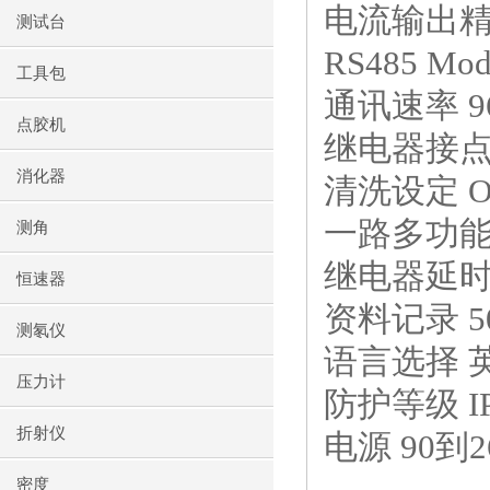
电流输出精
测试台
RS485 Mod
工具包
通讯速率
9
点胶机
继电器接
消化器
清洗设定
O
一路多功能
测角
继电器延
恒速器
资料记录
5
测氡仪
语言选择 
压力计
防护等级
I
折射仪
电源
90
到
2
密度