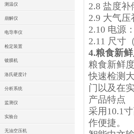
2.8
盐度补
测温仪
2.9
大气压
崩解仪
2.10
电源
电导率仪
2.11
尺寸
检定装置
4.
粮食新鲜
镀膜机
粮食新鲜
快速检测
洛氏硬度计
门以及在
分析系统
产品特点
监测仪
采用
10.1
寸
实验台
作便捷。
无油空压机