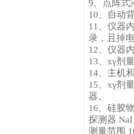
9
、点阵式
10
、自动
11
、仪器
录，且掉
12
、仪器
13
、
x
γ剂
14
、主机
15
、
x
γ剂
器。
16
、硅胶
探测器
NaI
测量范围
1