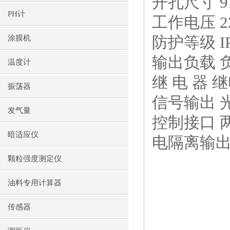
开孔尺寸
9
PH计
工作电压
2
防护等级
I
涂膜机
输出负载 
温度计
继 电 器
振荡器
信号输出 
发气量
控制接口 
暗适应仪
电隔离输
颗粒强度测定仪
油料专用计算器
传感器