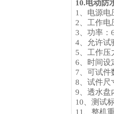
10.
电动防
1
、电源电
2
、工作电
3
、功率：
4
、允许试
5
、工作压
6
、时间设
7
、可试件
8
、试件尺
9
、透水盘
10
、测试
11
、整机