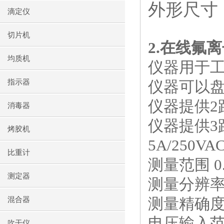
外形尺寸
滴定仪
切片机
2.
在线氟离
均质机
仪器用于
指示器
仪器可以
仪器提供
2
消毒器
仪器提供
3
烤胶机
5A/250VA
比重计
测量范围
0
测定器
测量分辨
测量精确度
混合器
电压输入
吹干仪