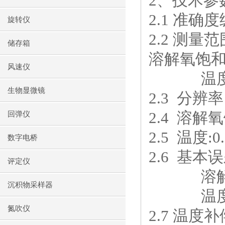
2
、技术参
2.1
准确度
旋转仪
2.2
测量范
储存箱
溶解氧饱
风速仪
温
生物显微镜
2.3
分辨率
2.4
溶解氧
回弹仪
2.5
温度
:0
数字电桥
2.6
基本误
评定仪
溶
沉积物采样器
温
氮吹仪
2.7
温度补