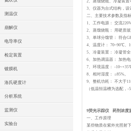
氮吹仪
2
、蒸馏烧瓶、冷凝装置
3
、仪器为台式结构，设
测温仪
二、主要技术参数及指
1
、工作电源： 交流
220
崩解仪
2
、蒸馏烧瓶： 用硬质
3
、单球分馏管： 符合
GB
电导率仪
4
、温度计：
70~90
℃、
1
5
、冷凝装置： 冷凝管全
检定装置
6
、加热调温器： 加热
7
、环境温度：
-10~+35
镀膜机
8
、相对湿度： ≤
85%
。
9
、整机功耗： 不大于
1
洛氏硬度计
（低温恒温槽为选配，
-5
分析系统
监测仪
9
荧光示踪仪
药剂浓度
一、工作原理
实验台
某些物质在紫外光照射