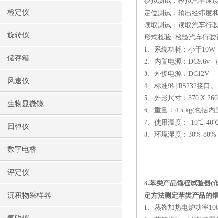
模拟测试：模拟汽车速
检定仪
定位测试：输出经纬度
读取测试：读取汽车行
旋转仪
形式检验
:
检验汽车行驶
1
、系统功耗：小于
10W
储存箱
2
、内置电源：
DC9.6v
3
、外接电源：
DC12V
风速仪
4
、标准
9
针
RS232
接口。
5
、外形尺寸：
370 X 26
生物显微镜
6
、重量：
4.5 kg(
包括内
7
、使用温度：
-10
℃
-40
回弹仪
8
、环境湿度：
30%-80%
数字电桥
评定仪
8.
苯类产品馏程试验器
(
沉积物采样器
定方法测定苯类产品的
1
、蒸馏加热电炉功率
10