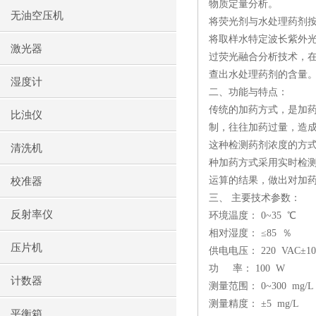
物质定量分析。
无油空压机
将荧光剂与水处理药剂
将取样水特定波长紫外
激光器
过荧光融合分析技术，
查出水处理药剂的含量
湿度计
二、功能与特点：
传统的加药方式，是加
比浊仪
制，往往加药过量，造
这种检测药剂浓度的方式
清洗机
种加药方式采用实时检
运算的结果，做出对加
校准器
三、 主要技术参数：
反射率仪
环境温度：
0~35
℃
相对湿度： ≤
85
％
压片机
供电电压：
220
VAC
±
10
功
率：
100
W
计数器
测量范围：
0~300
mg/L
测量精度： ±
5
mg/L
平衡箱