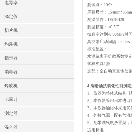
电导率
测试点：
10
个
屏幕尺寸：
154mm*85m
滴定仪
测温器件：
DS18B20
测温精度：≤
0.5
℃
切片机
抽真空达到
-0.08MPa
时
真空泵启动间隔：≥
2hrs
均质机
标准配置：
水泥氯离子扩散系数测
指示器
试样夹具
1
套
选配：全自动真空饱盐
消毒器
烤胶机
4.
润滑油抗氧化性能测定
1
、仪器为整体式结构
,
比重计
2
、本仪器采用日本进口
3
、本仪器油浴体采用优
测定器
4
、外接气源，配有气流
5
、配带洗气瓶放置架，
混合器
适用标准