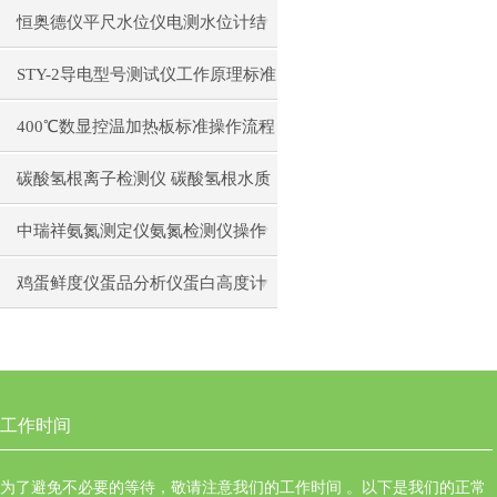
日常维护注意事项安装与接线步骤
恒奥德仪平尺水位仪电测水位计结
构原理操作使用
STY-2导电型号测试仪工作原理标准
操作流程
400℃数显控温加热板标准操作流程
碳酸氢根离子检测仪 碳酸氢根水质
测定仪操作使用
中瑞祥氨氮测定仪氨氮检测仪操作
前准备使用注意事项
鸡蛋鲜度仪蛋品分析仪蛋白高度计
通用操作流程
工作时间
为了避免不必要的等待，敬请注意我们的工作时间 。以下是我们的正常