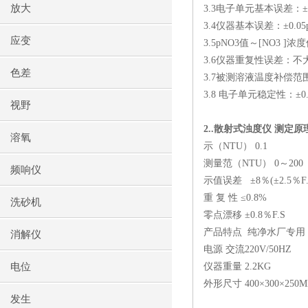
放大
3.3
电子单元基本误差：±
3.4
仪器基本误差：±
0.0
应变
3.5pNO3
值～
[NO3 ]
浓度
3.6
仪器重复性误差：不
色差
3.7
被测溶液温度补偿范
3.8
电子单元稳定性：±
0
视野
2..
散射式浊度仪 测定原
溶氧
示（
NTU
）
0.1
测量范（
NTU
）
0
～
200
频响仪
示值误差
±
8
％
(
±
2.5
％
F
重 复 性 ≤
0.8%
洗砂机
零点漂移 ±
0.8
％
F.S
产品特点
纯净水厂专用
消解仪
电源 交流
220V/50HZ
电位
仪器重量
2.2KG
外形尺寸
400
×
300
×
250
发生