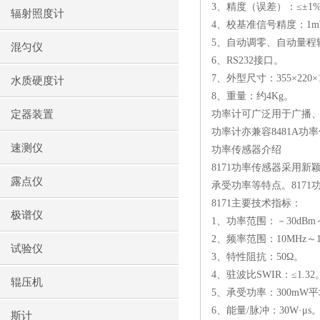
3
、精度（误差）：≤±
1
辐射照度计
4
、校基准信号精度：
1m
5
、自动调零、自动量程
混匀仪
6
、
RS232
接口。
7
、外型尺寸：
355
×
220
×
水质硬度计
8
、重量：约
4Kg
。
定器装置
功率计可广泛用于广播
功率计亦兼容
8481A
功率
速测仪
功率传感器介绍
8171
功率传感器采用新
露点仪
承受功率等特点。
8171
8171
主要技术指标：
极谱仪
1
、功率范围：－
30dBm
2
、频率范围：
10MHz
～
试验仪
3
、特性阻抗：
50
Ω。
4
、驻波比
SWIR
：≤
1.32
辊压机
5
、承受功率：
300mW
平
6
、能量
/
脉冲：
30W
·μ
s
斯计