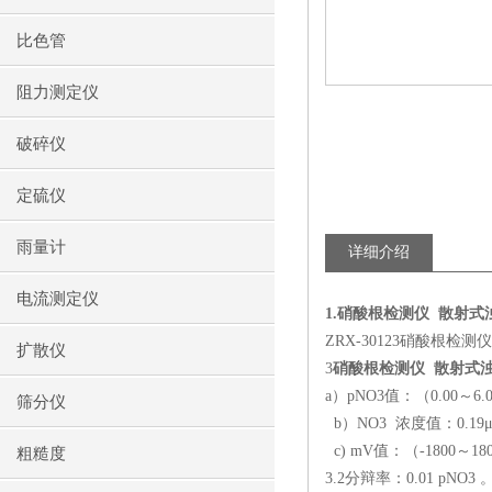
比色管
阻力测定仪
破碎仪
定硫仪
雨量计
详细介绍
电流测定仪
1.
硝酸根检测仪 散射式
ZRX-30123
硝酸根检测仪
扩散仪
3
硝酸根检测仪 散射式
a
）
pNO3
值：（
0.00
～
6.
筛分仪
b
）
NO3
浓度值：
0.19
c) mV
值：（
-1800
～
18
粗糙度
3.2
分辩率：
0.01 pNO3