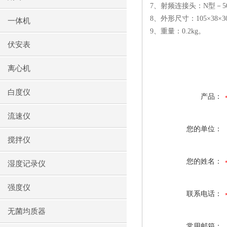
7
、射频连接头：
N
型－
5
8
、外形尺寸：
105
×
38
×
3
一体机
9
、重量：
0.2kg
。
伏安表
离心机
白度仪
产品：
流速仪
您的单位：
搅拌仪
您的姓名：
湿度记录仪
强度仪
联系电话：
无菌均质器
常用邮箱：