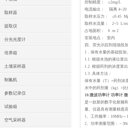
控制精度：
±
2mg/L
电流输出：
隔离
4~20
取样器
取样水压力：
≤
0.45
M
取样水流量：
2~5
L/m
提取仪
占地面积：
6
m 2
安装地点：
室内
分光光度计
四、荧光示踪剂现场投
1
．保有水量的基础投加
培养箱
1.1.
根据水池的液位算出
土壤采样器
1.2.
根据药剂的浓度算出
1.3.
具体方法：
制氮机
保有水量（
T
）×药剂浓
水中的药剂量（
kg
）×比
参数记录仪
10.
微波功率计 功率计 
是一款新的数字化射频
试验箱
量。仪器具有测量精度
1
、工作频率：
10MHz
～
空气采样器
2
、功率测量范围：－
30