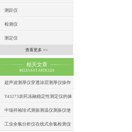
测距仪
检测仪
测定仪
查看更多 >>
相关文章
RELEVANT ARTICLES
超声波测厚仪穿透涂层测厚仪操作
前准备操作步骤
T43273农药冻融稳定性测定仪的操
作使用
中瑞祥袖珍式测振测温仪测振仪使
用注意事项工作原理
工业余氯分析仪在线式余氯检测仪