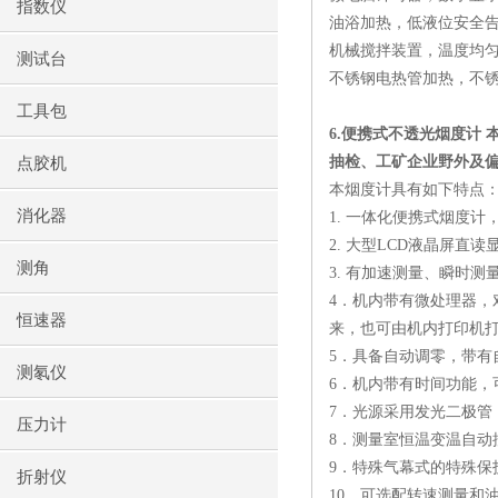
指数仪
油浴加热，低液位安全
机械搅拌装置，温度均
测试台
不锈钢电热管加热，不
工具包
6.
便携式不透光烟度计 
抽检、工矿企业野外及
点胶机
本烟度计具有如下特点
消化器
1.
一体化便携式烟度计
2.
大型
LCD
液晶屏直读
测角
3.
有加速测量、瞬时测
4
．机内带有微处理器，
恒速器
来，也可由机内打印机
5
．具备自动调零，带有
测氡仪
6
．机内带有时间功能，
7
．光源采用发光二极管
压力计
8
．测量室恒温变温自动
9
．特殊气幕式的特殊保
折射仪
10
．可选配转速测量和