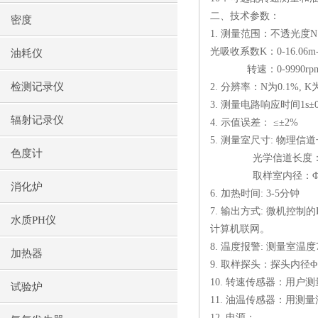
二、技术参数：
密度
1.
测量范围：不透光度
N
光吸收系数
K
：
0-16.06m
油耗仪
转速：
0-9990rp
检测记录仪
2.
分辨率：
N
为
0.1%, K
3.
测量电路响应时间
1s
±
辐射记录仪
4.
示值误差： ≤±
2%
5.
测量室尺寸
:
物理信道
色度计
光学信道长度
取样室内径：
消化炉
6.
加热时间
: 3-5
分钟
7.
输出方式
:
微机控制的
水质PH仪
计算机联网。
8.
温度报警
:
测量室温度
加热器
9.
取样探头：探头内径Φ
10.
转速传感器：用户测
试验炉
11.
油温传感器：用测量
12.
电源：