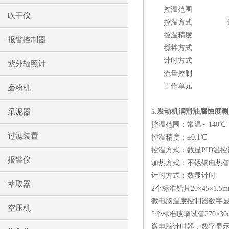
控温范围
吹干仪
控温方式
控温精度
报警控制器
搅拌方式
计时方式
紫外辐照计
流量控制
工作单元
磨粉机
采泥器
5.
发动机润滑油腐蚀度测
控温范围：常温～
140
℃
过滤装置
控温精度：±
0.1
℃
控温方式：数显
PID
温控
报警仪
加热方式：不锈钢电热
计时方式：数显计时
萃取器
2
个标准铅片
20
×
45
×
1.5
微电脑温度控制器数字
空压机
2
个标准玻璃试管
270
×
30
微电脑计时器，数字显