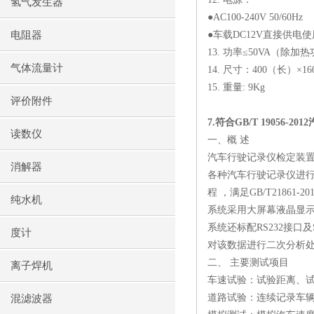
氢气发生器
●
AC100-240V 50/60Hz
电阻器
●车载
DC12V
直接供电使
13.
功率≤
50VA
（除加热
气体流量计
14.
尺寸：
400
（长）×
16
15.
重量
: 9Kg
评价附件
7.
符合
GB/T 19056-2012
读数仪
一、概 述
汽车行驶记录仪检定装
消解器
各种汽车行驶记录仪进
程 ，满足
GB/T21861-20
纯水机
系统采用大屏幕液晶显
系统还标配
RS232
接口及
度计
对该数据进行二次分析
二、 主要测试项目
离子焊机
车速试验：试验距离、
道路试验：连续记录车
混滤波器