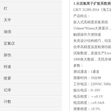
3.
水泥氯离子扩散系数测
灯
GB/T 31289-2014
《海工
产品特点：
天平
嵌入式高精度采集系统
154mm*85mm
大屏显示
场强
触摸操作方便快捷
夹具设计结构精巧，结
定氮仪
自带高精度温度检测功
试验数据，直接生产
Exce
探伤
1000
条大数据，无忧存
参数：
转速
测试通道：
1
通道
测量时间：
10
分钟
喷雾
工作电压：
220VAC 50Hz
记录
输出电压：
0~10V
电压精度：＜±
0.1V
计数
电流精度：≤±
0.1mA
测量精度：≤
0.5%