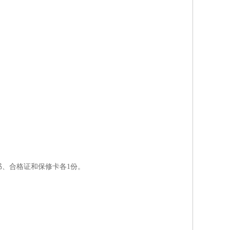
书、合格证和保修卡各
1
份。