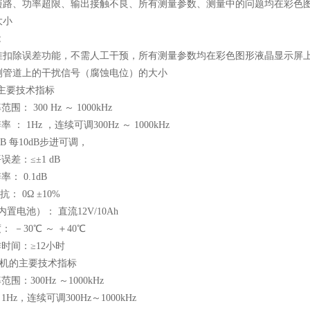
短路、功率超限、输出接触不良、所有测量参数、测量中的问题均在彩色
大小
能
准扣除误差功能，不需人工干预，所有测量参数均在彩色图形液晶显示屏
测管道上的干扰信号（腐蚀电位）的大小
主要技术指标
率范围：
300 Hz
～
1000kHz
率 ：
1Hz
，连续可调
300Hz
～
1000kHz
dB
每
10dB
步进可调，
误差：≤±
1 dB
辨率：
0.1dB
 抗：
0
Ω ±
10%
内置电池）： 直流
12V/10Ah
： －
30
℃ ～ ＋
40
℃
时间：≥
12
小时
机的主要技术指标
率范围：
300Hz
～
1000kHz
：
1Hz
，连续可调
300Hz
～
1000kHz