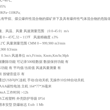
℃
~40
℃
;
95%
0KPa~110KPa;
具有甲烷、煤尘爆炸性混合物的煤矿井下及具有爆炸性气体混合物的危险
速、风温、风量 风速测量范围 （
0.0-45.0
）
m/s
围
0
～
45
℃
,32
～
113
℉
风速精确度 ±
3%
±
2
℃ 风量测量范围
CMM 0
～
999,900 m3/min
,900 ft3/min
, 0.3m/s
风速单位
m/s,Ft/min, Knots,Km/hr,Mph
据删除功能 可记录
500
组数据 数据保持功能 有
功能 有 平均值
/
当前值 风速风量测量 有
有 按键音提示 有
通过
USB
与
PC
连机 手动
/
自动关机 无操作
10
分钟自动关机
 AAA
碳性电池 主机
164*77*36
毫米
0mA
工作时间
˃
12h
S
工程塑料 外壳防护等级
IP54
用本安型 防爆标志
Exib
I Mb