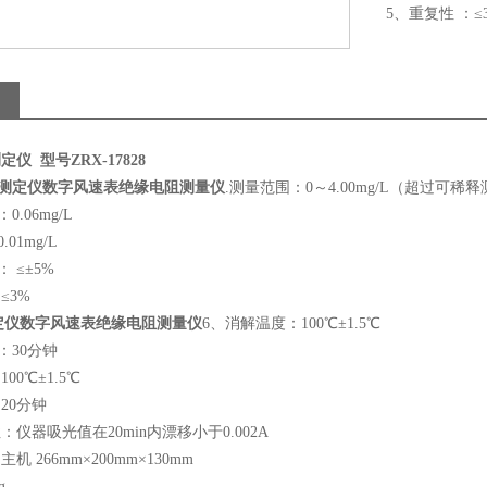
5、重复性 ：≤
测定仪
型号
ZRX-17828
测定仪数字风速表绝缘电阻测量仪
.
测量范围：
0
～
4.00mg/L
（超过可稀释
：
0.06mg/L
0.01mg/L
 ≤±
5%
≤
3%
定仪数字风速表绝缘电阻测量仪
6
、消解温度：
100
℃±
1.5
℃
：
30
分钟
：
100
℃±
1.5
℃
：
20
分钟
性：仪器吸光值在
20min
内漂移小于
0.002A
：主机
266mm
×
200mm
×
130mm
g