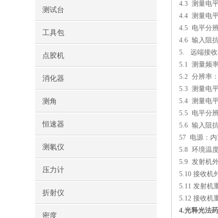
4.3
测量电
测试台
4.4
测量电平
4.5
电平分
工具包
4.6
输入阻
5.
远端接收
点胶机
5.1
测量频
5.2
分辨率
消化器
5.3
测量电
测角
5.4
测量电平
5.5
电平分
恒速器
5.6
输入阻
57
电源：内
测氡仪
5.8
环境温
5.9
发射机
压力计
5.10
接收机
5.11
发射机
折射仪
5.12
接收机
4.
光释光法
密度