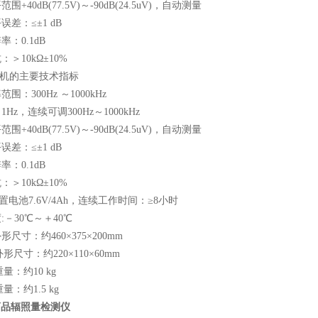
平范围
+40dB(77.5V)
～
-90dB(24.5uV)
，自动测量
误差：≤±
1 dB
辨率：
0.1dB
抗：＞
10k
Ω±
10%
机的主要技术指标
率范围：
300Hz
～
1000kHz
：
1Hz
，连续可调
300Hz
～
1000kHz
平范围
+40dB(77.5V)
～
-90dB(24.5uV)
，自动测量
误差：≤±
1 dB
辨率：
0.1dB
抗：＞
10k
Ω±
10%
置电池
7.6V/4Ah
，连续工作时间：≥
8
小时
度
:
－
30
℃～＋
40
℃
外形尺寸：约
460
×
375
×
200mm
外形尺寸：约
220
×
110
×
60mm
重量：约
10 kg
重量：约
1.5 kg
药品辐照量检测仪