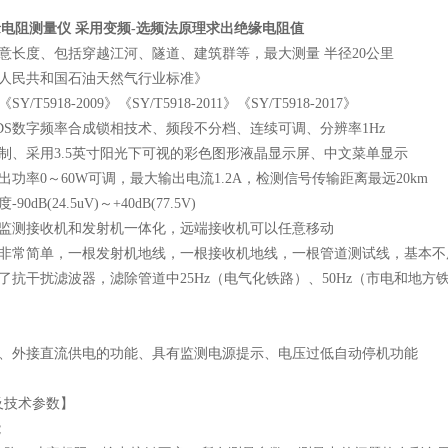
电阻测量仪 采用变频
-
选频法原理求出绝缘电阻值
任意长度、包括穿越江河、隧道、建筑群等，最大测量 半径
20
公里
华人民共和国石油天然气行业标准》
《
SY/T5918-2009
》《
SY/T5918-2011
》《
SY/T5918-2017
》
DS
数字频率合成锁相技术、频段不分档、连续可调、分辨率
1Hz
控制、采用
3.5
英寸阳光下可视的彩色图形液晶显示屏、中文菜单显示
出功率
0
～
60W
可调，最大输出电流
1.2A
，检测信号传输距离最远
20km
度
-90dB(24.5uV)
～
+40dB(77.5V)
，监测接收机和发射机一体化，远端接收机可以任意移动
线非常简单，一根发射机地线，一根接收机地线，一根管道测试线，基本不
加了抗干扰滤波器，滤除管道中
25Hz
（电气化铁路）、
50Hz
（市电和地方
流、外接直流供电的功能、具有监测电源提示、电压过低自动停机功能
及技术参数】
能