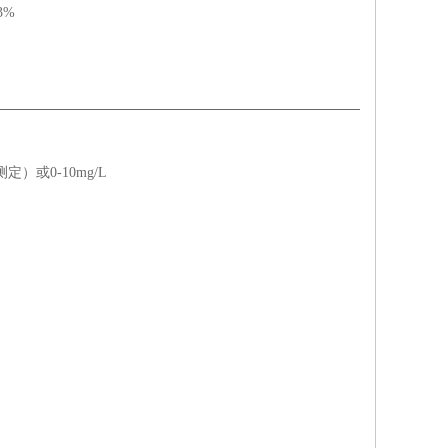
3%
测定）或
0-10mg/L