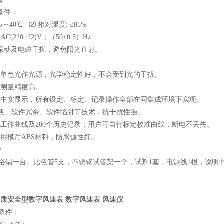
条件：
5
～
40
℃
⑵ 相对湿度
:
≤
85%
: AC(220
±
22)V
；（
50
±
0.5
）
Hz
的振动及电磁干扰，避免阳光直射。
、单色光作光源，光学稳定性好，不会受到光的干扰。
，测量精度高。
晶中文显示，所有设定、标定、记录操作全部在同集成环境下实现。
换、软件冗余、软件陷阱等技术，抗干扰性强。
条工作曲线及
200
个历史记录，用户可自行标定校准曲线，断电不丢失。
采用模后
ABS
材料，防腐蚀性好。
单
浴锅一台、比色管
5
支，不锈钢试管架一个，试剂
1
套，电源线
1
根，说明
质安全型数字风速表 数字风速表 风速仪
条件：