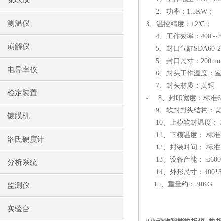
氮吹仪
2
、功率：
1.5KW
；
测温仪
3
、温控精度：±
2
℃；
4
、工作效率：
400
～
崩解仪
5
、封口气缸
SDA60-2
5
、封口尺寸：
200m
电导率仪
6
、封头工作温度：
7
、封头材质：黄铜
检定装置
-
8
、封印宽度：标准
9
、软封封头结构：
镀膜机
10
、上模软封温度： 
11
、下模温度： 标准
洛氏硬度计
12
、封装时间： 标准
13
、设备产能： ≤
60
分析系统
14
、外形尺寸：
400*
15
、重量约：
30KG
监测仪
实验台