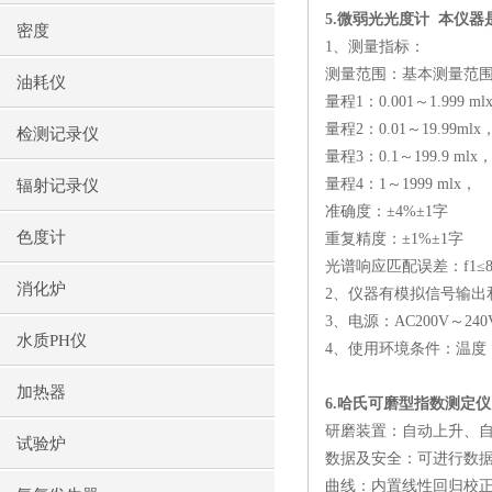
5.
微弱光光度计
本仪器
密度
1
、测量指标：
测量范围：基本测量范
油耗仪
量程
1
：
0.001
～
1.999 ml
量程
2
：
0.01
～
19.99mlx
检测记录仪
量程
3
：
0.1
～
199.9 mlx
量程
4
：
1
～
1999 mlx
，
辐射记录仪
准确度：±
4%
±
1
字
色度计
重复精度：±
1%
±
1
字
光谱响应匹配误差：
f1
≤
消化炉
2
、仪器有模拟信号输出
3
、电源：
AC200V
～
240
水质PH仪
4
、使用环境条件：温度
加热器
6.
哈氏可磨型指数测定仪
研磨装置：自动上升、
试验炉
数据及安全：可进行数
曲线：内置线性回归校