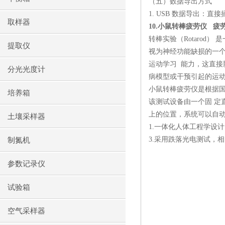
（五）数据导出方式
1. USB
数据导出：直接
取样器
10.
小鼠转棒疲劳仪
疲
转棒实验（
Rotarod
） 
提取仪
视为神经功能缺损的一
运动学习
能力，这直接
分光光度计
病模型或干预引起的运
小鼠转棒疲劳仪是根据
培养箱
该测试设备由一个固 定
上的位置，系统可以自动
土壤采样器
1.
一体化人体工程学设计
3.
采用跌落光电测试，相
制氮机
参数记录仪
试验箱
空气采样器