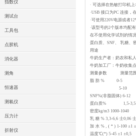
指数仪
· 可选择在热敏打印机
·
USB
接口为
PC
连接，
测试台
·可使用
220V
电源或者
12
·该型号的
2
个版本均配有
工具包
在不使用化学试剂的情况
蛋白质、
SNF
、 乳糖、
点胶机
用途
牛奶生产者：奶农和私人
消化器
牛奶加工厂：牛奶收集点
测角
测量参数
测量范
脂 肪
%
0-5
恒速器
5-10
SNF%(
非脂固体
) 6-12
测氡仪
蛋白质
%
1,5-3,5
密度
kg/m3 1000-1040
压力计
乳 糖
% 3,3-6,6
士
0,06
加 水
% , ( * ) 1-100
±
1
折射仪
温度℃
(*) 5-45
±
1
±
0,5