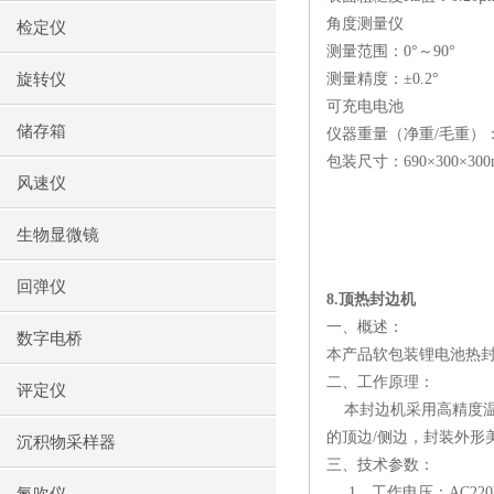
角度测量仪
检定仪
测量范围：
0
°～
90
°
旋转仪
测量精度：±
0.2
°
可充电电池
储存箱
仪器重量（净重
/
毛重）
包装尺寸：
690
×
300
×
30
风速仪
生物显微镜
回弹仪
8.
顶热封边机
一、概述：
数字电桥
本产品软包装锂电池热
二、工作原理：
评定仪
本封边机采用高精度
的顶边
/
侧边，封装外形
沉积物采样器
三、技术参数：
1
、工作电压：
AC22