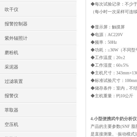
◆每次试验记录：不少
吹干仪
（每小时一次采样可连
报警控制器
◆显示屏：触摸屏
◆电源：
AC220V
紫外辐照计
◆频率：
50Hz
◆功耗：≤
30W
（不同型
磨粉机
◆工作温度：
20
±
2
◆工作湿度：
60
±
5%
采泥器
◆主机尺寸：
343mm
×
1
◆标准试验尺寸：
100m
过滤装置
◆储存条件：室内，不
报警仪
◆主机重量：约
10
公斤
萃取器
4.
小型便携武牛奶分析仪
空压机
产品的主要参数
(SNF
脂
是直接测量。·振动模式