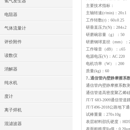
氢气发生器
主要技术指标：
主轴转速
(r/min)
：
20
±
1
电阻器
工作转数
(r)
：
60
±
0.25
研垂直压力
(N)
：
284
±
2
气体流量计
研磨碗容量（
g
）：
50
评价附件
研磨钢球直径（
mm
）：
工作噪音（
dB
）：≤
65
读数仪
电源电压
(V)
：
AC 220
电机功率（
W
）：
200
消解器
质量
(kg)
：
60
7..
通信管内壁静摩擦系
纯水机
通信管内壁静摩擦系数
通信管道高密度聚乙烯
度计
JT/T 683-2009
通信管道
JT/T496-2018
公路地下通
离子焊机
试棒重量：
270
±
10g
表层材料邵氏硬度：
HD5
混滤波器
表面粗糙度
Ra
值：
0.20
μ