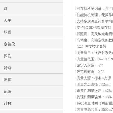
灯
l
可存储检测记录，并可
l
智能待机管理，无操作
天平
l
支持多次测量计算平均
l
支持
8G SD
卡数据存储
场强
l
低照度、高灵敏光电测
l
高精度、高稳定模拟数
定氮仪
（二）主要技术参数
l
测量项目：逆反射系数
探伤
l
测量值范围：
0
—
1999.9
l
设定入射角：–
4
°
转速
l
设定观察角：
0.2
°
l
测量光源：标准
A
光源
喷雾
l
测量光斑直径：
32mm
l
重复性测量误差：≤
2%
记录
l
复现性测量误差：≤
3%
计数
l
待机测量时间（间断测
l
内置电源容量：
3500mA