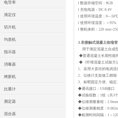
电导率
l
数据存储空间：
8GB
l
充电电源：
DC 8.4V
滴定仪
l
使用环境温度：
0
—
50
l
使用环境湿度：＜
95%
切片机
l
整机体积：
220 mm
×
25
均质机
3.
非接触式混凝土收缩变
用于测定混凝土自成
指示器
◆普通混凝土长期性能
◆《纤维混凝土试验方
消毒器
1
、采用大直径的电涡流
2
、位移计支架做工精细
烤胶机
3
、标靶固定方便、稳定
◆通讯接口：
USB
接口
比重计
◆试验组数：
1
组（共
3
测定器
◆位移测量量程：
2.0mm
◆位移测量精度：
0.002
混合器
◆检测时间间隔：
1
～
12