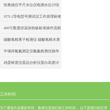
日常维护注意事项安装与接线步骤
恒奥德仪平尺水位仪电测水位计结
构原理操作使用
STY-2导电型号测试仪工作原理标准
操作流程
400℃数显控温加热板标准操作流程
碳酸氢根离子检测仪 碳酸氢根水质
测定仪操作使用
中瑞祥氨氮测定仪氨氮检测仪操作
前准备使用注意事项
鸡蛋鲜度仪蛋品分析仪蛋白高度计
通用操作流程
工作时间
为了避免不必要的等待，敬请注意我们的工作时间 。以下是我们的正常