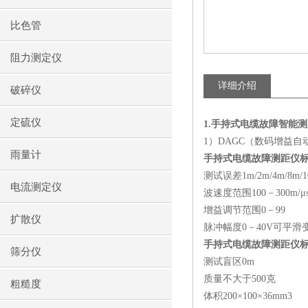
比色管
阻力测定仪
详细介绍
破碎仪
定硫仪
1.
手持式电缆故障智能测
1
）
DAGC
（数码增益自
雨量计
手持式电缆故障测距仪
测试误差
1m/2m/4m/8m/
电流测定仪
波速度范围
100
－
300m/
μ
增益调节范围
0
－
99
扩散仪
脉冲幅度
0
－
40V
可平滑
手持式电缆故障测距仪
筛分仪
测试盲区
0m
质量不大于
500
克
粗糙度
体积
200
×
100
×
36mm3