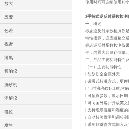
使用时间可连续使用
10
放大
2
手持式逆反射系数检测
应变
一、概述
色差
标志逆反射系数检测仪
特性指标，适应道路交
视野
标志逆反射系数检测仪
件，内置大容量存储单
溶氧
二、产品主要功能特性
（一）主要功能特性
频响仪
l
防划伤全金属外壳
l
磁吸式校准方式，更便
洗砂机
l 4.3
寸高亮度
LCD
电容触
l
可预置参数，显示日期
消解仪
l
可向国外客户开放英文
l
支持现场温度和湿度的
电位
l
自动校验置零和调校测
l
采用软键盘方式输入汉
发生