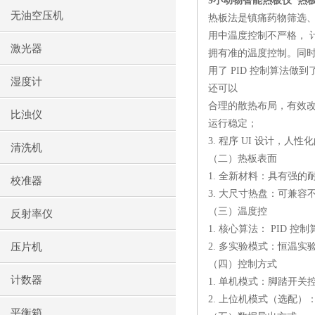
9
小动物智能热板仪
热
无油空压机
热板法是镇痛药物筛选
用中温度控制不严格， 
激光器
拥有准的温度控制。同
用了
PID
控制算法做到
湿度计
还可以
合理的散热布局，有效
比浊仪
运行稳定；
3.
程序
UI
设计，人性化
清洗机
（二）热板表面
1.
全新材料：具有强的
校准器
3.
大尺寸热盘：可兼容
（三）温度控
反射率仪
1.
核心算法：
PID
控制
压片机
2.
多实验模式：恒温实
（四）控制方式
计数器
1.
单机模式：脚踏开关
2.
上位机模式（选配）
平衡箱