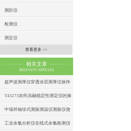
测距仪
检测仪
测定仪
查看更多 >>
相关文章
RELEVANT ARTICLES
超声波测厚仪穿透涂层测厚仪操作
前准备操作步骤
T43273农药冻融稳定性测定仪的操
作使用
中瑞祥袖珍式测振测温仪测振仪使
用注意事项工作原理
工业余氯分析仪在线式余氯检测仪