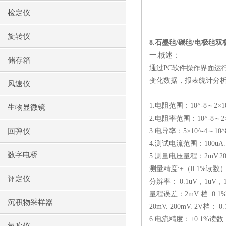
检定仪
旋转仪
8.
石墨毡
/
碳毡
/
电极毡双
一
.
概述：
储存箱
通过
PC
软件操作界面运
变化数据，报表统计分
风速仪
1.
电阻范围：
10^-8
～
2
×
1
生物显微镜
2.
电阻率范围：
10^-8
～
2
回弹仪
3.
电导率：
5
×
10^-4
～
10^
4.
测试电流范围：
100uA
数字电桥
5.
测量电压量程：
2mV.2
测量精度
:
±（
0.1%
读数
评定仪
分辨率：
0.1uV
，
1uV
，
量程误差：
2mV
档
: 0.1
沉积物采样器
20mV. 200mV. 2V
档：
0.
6.
电流精度：±
0.1%
读数