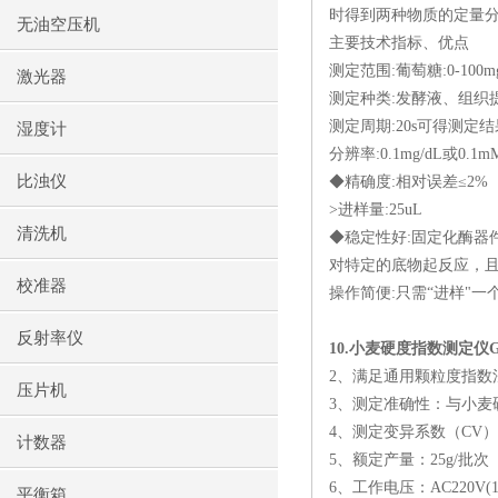
时得到两种物质的定量
无油空压机
主要技术指标、优点
测定范围
:
葡萄糖
:0-100m
激光器
测定种类
:
发酵液、组织
测定周期
:20s
可得测定结
湿度计
分辨率
:0.1mg/dL
或
0.1m
比浊仪
◆精确度
:
相对误差≤
2%
>
进样量
:25uL
清洗机
◆稳定性好
:
固定化酶器
对特定的底物起反应，
校准器
操作简便
:
只需“进样"一
反射率仪
10.
小麦硬度指数测定仪
G
2
、满足通用颗粒度指数
压片机
3
、测定准确性：与小麦
4
、测定变异系数（
CV
）
计数器
5
、额定产量：
25g/
批次
6
、工作电压：
AC220V(
平衡箱