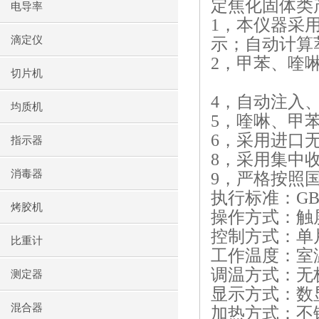
定焦化固体类
电导率
1
，本仪器采
滴定仪
示；自动计算
2
，甲苯、喹
切片机
4
，自动注入
均质机
5
，喹啉、甲
6
，采用进口
指示器
8
，采用集中
消毒器
9
，严格按照
执行标准：
GB
烤胶机
操作方式：触
控制方式：单
比重计
工作温度：室
调温方式：无
测定器
显示方式：数
混合器
加热方式：不