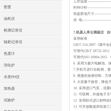
工作温度
-------------------
密度
时钟计时
-------------------
热盘胶池尺寸
-------------
油耗仪
供
电
--------------------
检测记录仪
7.
机器人库仑测硫仪
自
采用标准
辐射记录仪
GB/T 214-2007
《煤中全
可替代
GB/T 28732-2012
色度计
可替代
ISO 16994-2015
6.
采用大极片电解池、
消化炉
7.
开机可进行自检测，显
8.
便捷的放液控制，方
水质PH仪
9.
大容量干燥管，降低
10.
采用进口气泵，流量
加热器
11.
可联网，外接电子天
试验炉
12.
采用卧式进口材料的
13.
可开放数据库给第三