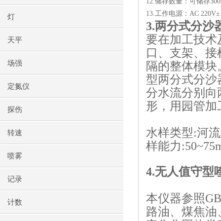
12.
储存数量：可储存
300
13.
工作电源：
AC 220V
±
灯
3.
两分式分沙
要在加工技术
天平
口、支架、接
场强
隔的整体模块
型两分式分沙
定氮仪
分水流分别向
形，用园管加
探伤
水样类型
:
河流
转速
样能力
:50~75m
喷雾
4.
无人值守型
记录
本仪器参照
GB
计数
路油、煤焦油