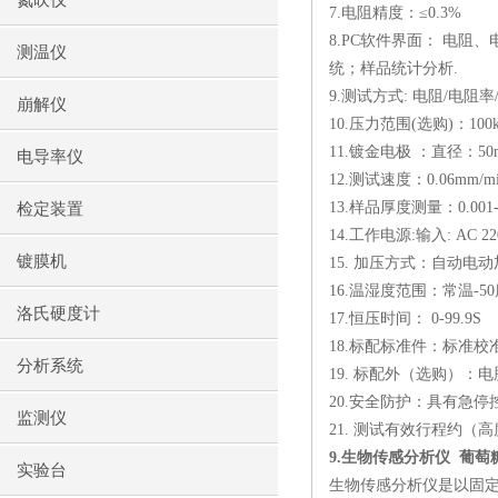
氮吹仪
7.
电阻精度：≤
0.3%
8.PC
软件界面： 电阻、
测温仪
统；样品统计分析
.
9.
测试方式
:
电阻
/
电阻率
崩解仪
10.
压力范围
(
选购
)
：
100
11.
镀金电极 ：直径：
50
电导率仪
12.
测试速度：
0.06mm/m
13.
样品厚度测量：
0.00
检定装置
14.
工作电源
:
输入
: AC 2
镀膜机
15.
加压方式：自动电动
16.
温湿度范围：常温
-50
洛氏硬度计
17.
恒压时间：
0-99.9S
18.
标配标准件：标准校
分析系统
19.
标配外（选购）：电
20.
安全防护：具有急停
监测仪
21.
测试有效行程约（高
9.
生物传感分析仪
葡萄
实验台
生物传感分析仪是以固