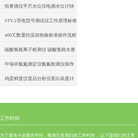
日常维护注意事项安装与接线步骤
恒奥德仪平尺水位仪电测水位计结
构原理操作使用
STY-2导电型号测试仪工作原理标准
操作流程
400℃数显控温加热板标准操作流程
碳酸氢根离子检测仪 碳酸氢根水质
测定仪操作使用
中瑞祥氨氮测定仪氨氮检测仪操作
前准备使用注意事项
鸡蛋鲜度仪蛋品分析仪蛋白高度计
通用操作流程
工作时间
为了避免不必要的等待，敬请注意我们的工作时间 。以下是我们的正常