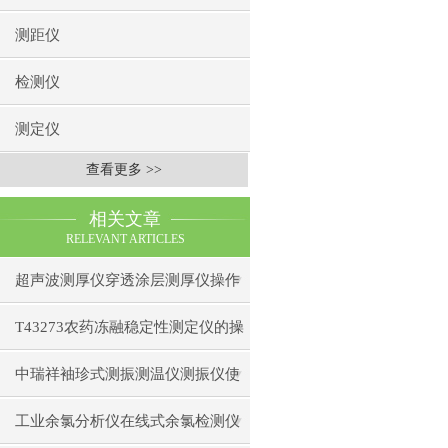
测距仪
检测仪
测定仪
查看更多 >>
相关文章
RELEVANT ARTICLES
超声波测厚仪穿透涂层测厚仪操作
前准备操作步骤
T43273农药冻融稳定性测定仪的操
作使用
中瑞祥袖珍式测振测温仪测振仪使
用注意事项工作原理
工业余氯分析仪在线式余氯检测仪