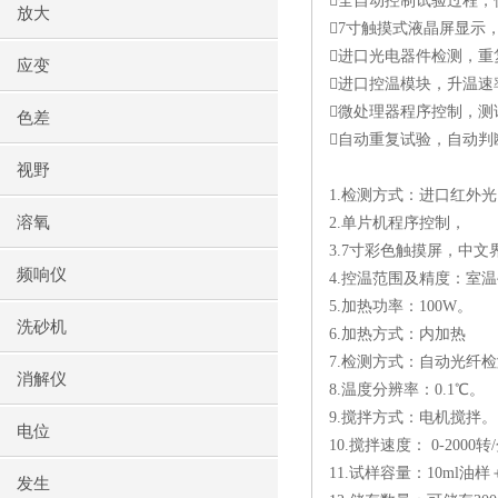

全自动控制试验过程，
放大
7
寸触摸式液晶屏显示

进口光电器件检测，重
应变

进口控温模块，升温速

微处理器程序控制，测
色差

自动重复试验，自动判
视野
1.
检测方式：进口红外光
溶氧
2.
单片机程序控制，
3.7
寸彩色触摸屏，中文
频响仪
4.
控温范围及精度：室温
5.
加热功率：
100W
。
洗砂机
6.
加热方式：内加热
7.
检测方式：自动光纤检
消解仪
8.
温度分辨率：
0.1
℃。
9.
搅拌方式：电机搅拌。
电位
10.
搅拌速度：
0-2000
转
/
11.
试样容量：
10ml
油样
发生