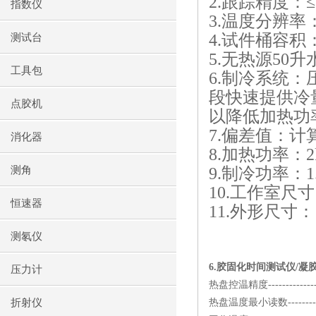
2.
跟踪精度：≤
指数仪
3.
温度分辨率
4.
试件桶容积
测试台
5.
无热源
50
升
工具包
6.
制冷系统：
段快速提供冷
点胶机
以降低加热功
7.
偏差值：计
消化器
8.
加热功率：
测角
9.
制冷功率：
1
10.
工作室尺寸
恒速器
11.
外形尺寸：
测氡仪
6.
胶固化时间测试仪
/
凝
压力计
热盘控温精度
-------------
折射仪
热盘温度最小读数
-------