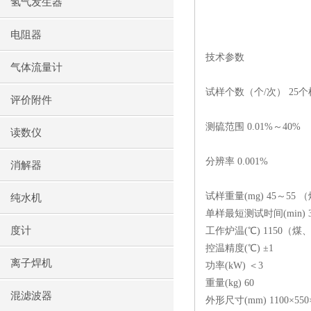
氢气发生器
电阻器
技术参数
气体流量计
试样个数（个
/
次）
25
个
评价附件
测硫范围
0.01%
～
40%
读数仪
分辨率
0.001%
消解器
试样重量
(mg) 45
～
55
（
纯水机
单样最短测试时间
(min) 
度计
工作炉温
(
℃
) 1150
（煤
控温精度
(
℃
)
±
1
离子焊机
功率
(kW)
＜
3
重量
(kg) 60
混滤波器
外形尺寸
(mm) 1100
×
550