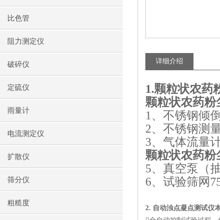
比色管
阻力测定仪
详细介绍
破碎仪
1.
颗粒状农药
定硫仪
颗粒状农药粉
雨量计
1
、不锈钢倾
2
、不锈钢测
电流测定仪
3
、气体流量
颗粒状农药粉
扩散仪
5
、真空泵（
6
、试验筛网
7
筛分仪
粗糙度
2. 自动浊点凝点测试仪