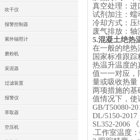
真空处理：进
吹干仪
试剂加注：蠕
冷却方式：压
报警控制器
废气排放：轴
5.
混凝土绝热
紫外辐照计
在一般的绝热
磨粉机
国家标准跟踪
热温升温度的
采泥器
值一一对应，
量或吸收热量
过滤装置
两项措施的基
值情况下，使
报警仪
GB/T50080-20
萃取器
DL/5150-2017
SL352-2006
《
空压机
.
工作室温度：