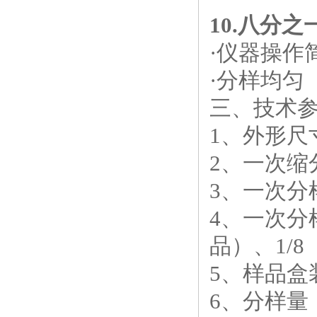
10.
八分之
·仪器操作
·分样均匀
三、技术
1
、外形尺
2
、一次缩
3
、一次分
4
、一次分
品）、
1/8
5
、样品盒
6
、分样量