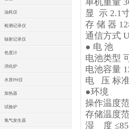
单机重量
3
显
示
2.1
油耗仪
存 储 器
12
检测记录仪
通信方式
U
辐射记录仪
● 电 池
色度计
电池类型 
消化炉
电池容量
1
电
压 标
水质PH仪
●环境
加热器
操作温度
试验炉
存储温度
氢气发生器
湿
度 ≤
8