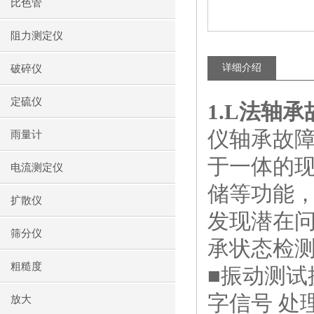
比色管
阻力测定仪
详细介绍
破碎仪
定硫仪
1.
L法轴承
仪轴承故
雨量计
于一体的
电流测定仪
储等功能
扩散仪
发现潜在
筛分仪
承状态检
粗糙度
■振动测
字信号 处
放大