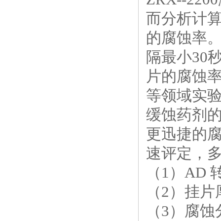
而分析计
的腐蚀率
隔最小
30
片的腐蚀
等领域实
缓蚀药剂
更迅捷的
速评定，
（
1
）
AD
（
2
）挂片
（
3
）腐蚀