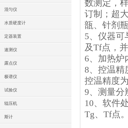
数测定，样
混匀仪
订制；超
瓿、针剂
水质硬度计
5
、仪器可
定器装置
及
Tf
点，
速测仪
6
、加热炉
露点仪
8
、控温精
极谱仪
控温精度为
9
、测量分
试验仪
10
、软件
辊压机
Tg
、
Tf
点
斯计