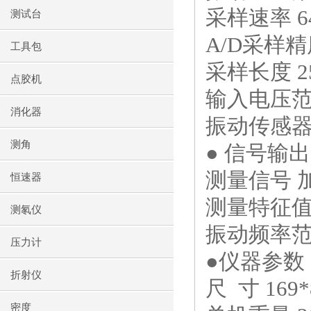
采样速率
6
测试台
A/D
采样精
工具包
采样长度
2
点胶机
输入电压范
消化器
振动传感
测角
● 信号输出
测量信号 
恒速器
测量特征值
测氡仪
振动频率
压力计
●仪器参数
折射仪
尺
寸
169*
密度