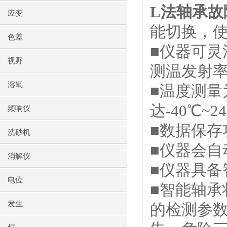
L法轴承故
应变
能切换，
色差
■仪器可
视野
测温发射
溶氧
■温度测
达
-40
℃
~24
频响仪
■数据保存
洗砂机
■仪器会
消解仪
■仪器具备
电位
■智能轴
发生
的检测参数