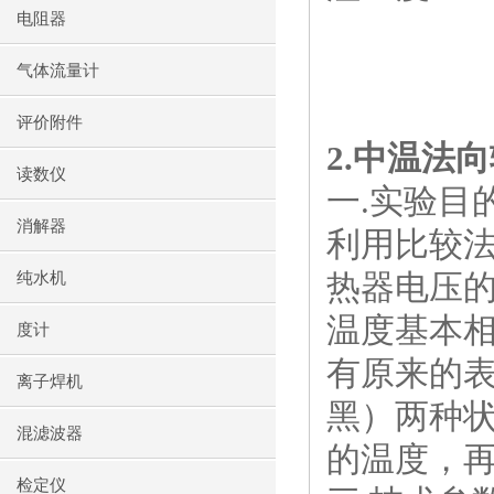
电阻器
气体流量计
评价附件
2.
中温法向
读数仪
一
.
实验目
消解器
利用比较
热器电压
纯水机
温度基本相
度计
有原来的表
离子焊机
黑）两种
混滤波器
的温度，
检定仪