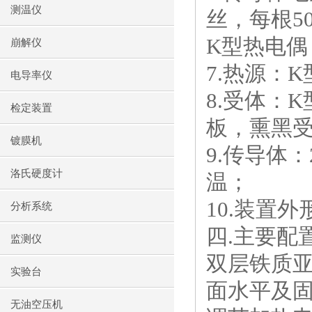
测温仪
丝，每根
5
K
型热电偶
崩解仪
7.
热源：
K
电导率仪
8.
受体：
K
检定装置
板，熏黑
镀膜机
9.
传导体：
洛氏硬度计
温；
10.
装置外
分析系统
四
.
主要配
监测仪
双层铁质
实验台
面水平及
无油空压机