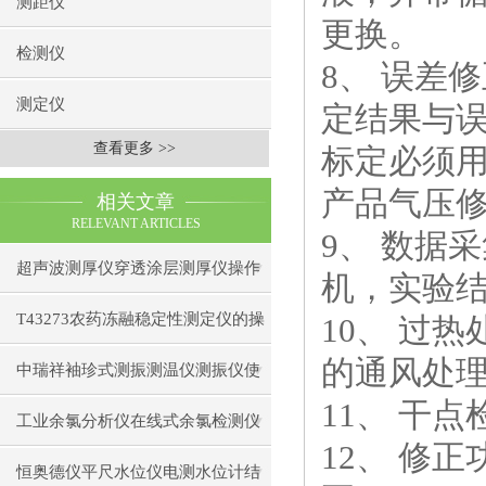
测距仪
更换。
检测仪
8
、 误差
测定仪
定结果与
查看更多 >>
标定必须
产品气压
相关文章
RELEVANT ARTICLES
9
、 数据
超声波测厚仪穿透涂层测厚仪操作
机，实验
前准备操作步骤
T43273农药冻融稳定性测定仪的操
10
、 过
的通风处
作使用
中瑞祥袖珍式测振测温仪测振仪使
11
、 干
用注意事项工作原理
工业余氯分析仪在线式余氯检测仪
12
、 修
日常维护注意事项安装与接线步骤
恒奥德仪平尺水位仪电测水位计结