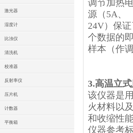
调节加热
激光器
源（
5A
、
24V
）保证
湿度计
个数据的
比浊仪
样本（作
清洗机
校准器
反射率仪
3.
高温立式
该仪器是
压片机
火材料以
计数器
和收缩性
平衡箱
仪器参考