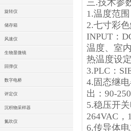
三
.
技术参
1.
温度范围
旋转仪
2.
七寸彩色
储存箱
INPUT
：
D
风速仪
温度、室
生物显微镜
热温度设
回弹仪
3.PLC
：
SI
4.
固态继电
数字电桥
出：
90-25
评定仪
5.
稳压开关
沉积物采样器
264VAC
，
氮吹仪
6.
传导体电