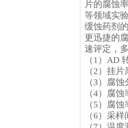
片的腐蚀
等领域实
缓蚀药剂
更迅捷的
速评定，
（
1
）
AD
（
2
）挂片
（
3
）腐蚀
（
4
）腐蚀
（
5
）腐蚀
（
6
）采样
（
7
）温度