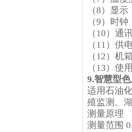
（
8
）显示
（
9
）时钟
（
10
）通
（
11
）供
（
12
）机
（
13
）使
9.
智慧型色
适用石油化
殖监测、湖
测量原理
测量范围
0