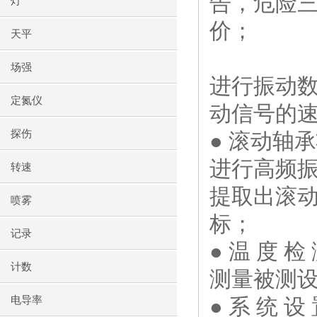
告，危险
灯
价；
天平
场强
进行振动
定氮仪
动信号的速
探伤
● 滚动轴
进行高频
转速
提取出滚动
喷雾
标；
记录
● 温 度 检
计数
测量被测
电导率
● 系 统 设