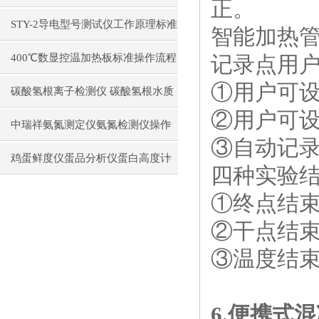
正。
构原理操作使用
STY-2导电型号测试仪工作原理标准
智能加热
操作流程
400℃数显控温加热板标准操作流程
记录点用
①用户可
碳酸氢根离子检测仪 碳酸氢根水质
②用户可
测定仪操作使用
中瑞祥氨氮测定仪氨氮检测仪操作
③自动记
前准备使用注意事项
鸡蛋鲜度仪蛋品分析仪蛋白高度计
四种实验
通用操作流程
①终点结
②干点结
③温度结
6.
便携式混