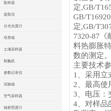
取样器
定
,GB/T16
提取仪
GB/T16920
定
,GB/T30
分光光度计
7320-87
《
培养箱
料热膨胀特
土壤采样器
数的测定
制氮机
主要技术
1
、采用立
参数记录仪
2
、最高使
试验箱
3
、电压：
空气采样器
4
、对样品
辐射照度计