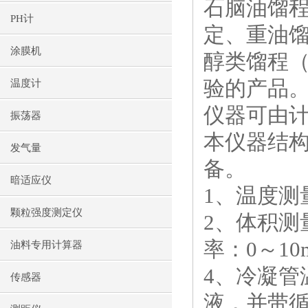
石脑油馏
PH计
定、重油
涂膜机
醇类馏程
验的产品
温度计
仪器可由
振荡器
本仪器结
发气量
备。
暗适应仪
1
、温度测
颗粒强度测定仪
2
、体积测
率：
0
～
10
油料专用计算器
4
、冷凝管
传感器
液，并带