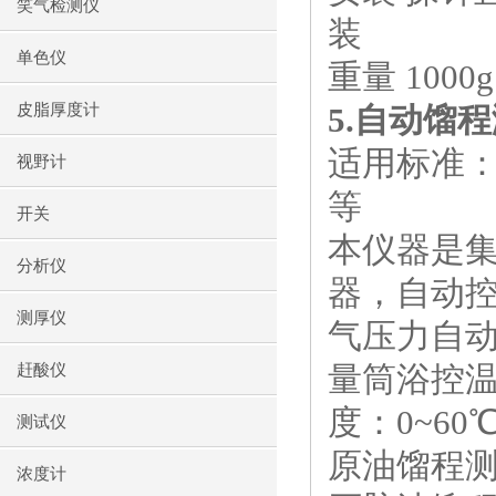
笑气检测仪
装
单色仪
重量
1000g
皮脂厚度计
5.
自动馏程
适用标准
视野计
等
开关
本仪器是
分析仪
器，自动
测厚仪
气压力自
量筒浴控
赶酸仪
度：
0~60
测试仪
原油馏程
浓度计