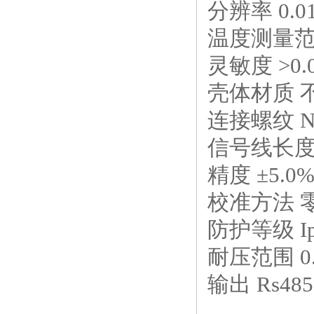
分辨率
0.0
温度测量
灵敏度
>0.
壳体材质 
连接螺纹
N
信号线长
精度 ±
5.0
校准方法 
防护等级
I
耐压范围
0.
输出
Rs48