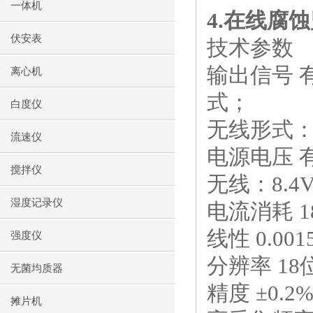
一体机
4.
在线腐蚀
伏安表
技术参数
输出信号 
离心机
式；
白度仪
无线形式
流速仪
电源电压 
搅拌仪
无线：
8.4
湿度记录仪
电流消耗
1
线性
0.001
强度仪
分辨率
18
无菌均质器
精度 ±
0.2%
摊片机