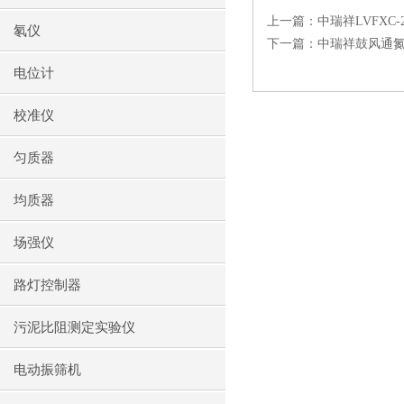
上一篇：
中瑞祥LVFXC
氡仪
下一篇：
中瑞祥鼓风通
电位计
校准仪
匀质器
均质器
场强仪
路灯控制器
污泥比阻测定实验仪
电动振筛机