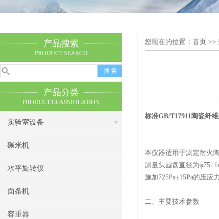
您现在的位置：
首页
>>
产品搜索
PRODUCT SEARCH
产品分类
PRODUCT CLASSIFICATION
标准
GB/T17911
陶瓷纤维
实验室设备
碾米机
本仪器适用于测定耐火
测量头园盘直径为φ
75
±
1
水平旋转仪
施加
725Pa
±
15Pa
的压应
面条机
二、主要技术参数
容重器