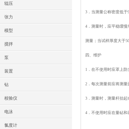
辊压
3
．当测量公称密度低于
张力
4
．测量时，应平稳缓慢
模型
测量；当试样厚度大于
5
搅拌
四、维护
泵
1
．在不使用时应罩上防
装置
2
．每次测量前应将测量
钻
校验仪
3
．测量时，测量杆抬起
电泳
4
．不使用时应在量砧和
氯度计