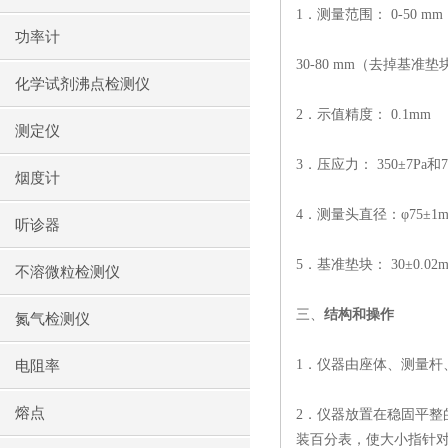
1
．测量范围：
0-50 mm
功率计
30-80 mm
（去掉基准垫
化学试剂沸点检测仪
2
．示值精度：
0.1mm
测定仪
3
．压应力：
350
±
7Pa
和
7
烟度计
4
．测量头直径：φ
75
±
1
听诊器
5
．基准垫块：
30
±
0.02
不溶微粒检测仪
三、
结构和操作
氮气检测仪
1
．仪器由座体、测量杆
电阻率
熔点
2
．仪器放置在稳固平整
装百分表，使大小指针